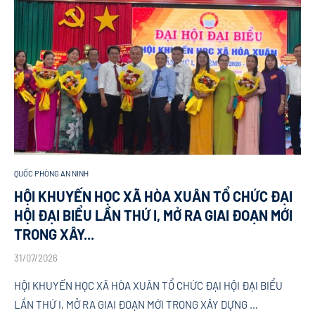
QUỐC PHÒNG AN NINH
HỘI KHUYẾN HỌC XÃ HÒA XUÂN TỔ CHỨC ĐẠI
HỘI ĐẠI BIỂU LẦN THỨ I, MỞ RA GIAI ĐOẠN MỚI
TRONG XÂY...
31/07/2026
HỘI KHUYẾN HỌC XÃ HÒA XUÂN TỔ CHỨC ĐẠI HỘI ĐẠI BIỂU
LẦN THỨ I, MỞ RA GIAI ĐOẠN MỚI TRONG XÂY DỰNG …