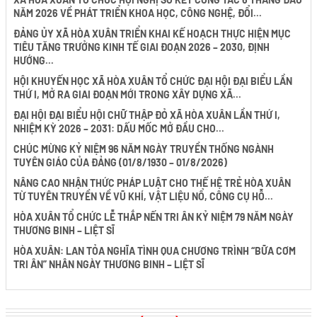
NĂM 2026 VỀ PHÁT TRIỂN KHOA HỌC, CÔNG NGHỆ, ĐỔI...
ĐẢNG ỦY XÃ HÒA XUÂN TRIỂN KHAI KẾ HOẠCH THỰC HIỆN MỤC
TIÊU TĂNG TRƯỞNG KINH TẾ GIAI ĐOẠN 2026 – 2030, ĐỊNH
HƯỚNG...
HỘI KHUYẾN HỌC XÃ HÒA XUÂN TỔ CHỨC ĐẠI HỘI ĐẠI BIỂU LẦN
THỨ I, MỞ RA GIAI ĐOẠN MỚI TRONG XÂY DỰNG XÃ...
ĐẠI HỘI ĐẠI BIỂU HỘI CHỮ THẬP ĐỎ XÃ HÒA XUÂN LẦN THỨ I,
NHIỆM KỲ 2026 – 2031: DẤU MỐC MỞ ĐẦU CHO...
CHÚC MỪNG KỶ NIỆM 96 NĂM NGÀY TRUYỀN THỐNG NGÀNH
TUYÊN GIÁO CỦA ĐẢNG (01/8/1930 – 01/8/2026)
NÂNG CAO NHẬN THỨC PHÁP LUẬT CHO THẾ HỆ TRẺ HÒA XUÂN
TỪ TUYÊN TRUYỀN VỀ VŨ KHÍ, VẬT LIỆU NỔ, CÔNG CỤ HỖ...
HÒA XUÂN TỔ CHỨC LỄ THẮP NẾN TRI ÂN KỶ NIỆM 79 NĂM NGÀY
THƯƠNG BINH – LIỆT SĨ
HÒA XUÂN: LAN TỎA NGHĨA TÌNH QUA CHƯƠNG TRÌNH “BỮA CƠM
TRI ÂN” NHÂN NGÀY THƯƠNG BINH – LIỆT SĨ