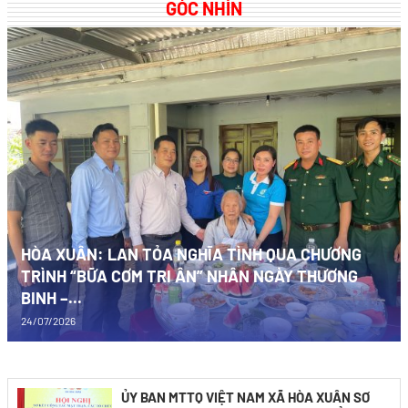
GÓC NHÌN
HÒA XUÂN: LAN TỎA NGHĨA TÌNH QUA CHƯƠNG
TRÌNH “BỮA CƠM TRI ÂN” NHÂN NGÀY THƯƠNG
BINH –...
24/07/2026
ỦY BAN MTTQ VIỆT NAM XÃ HÒA XUÂN SƠ