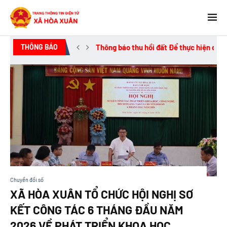
THÔNG BÁO
Thông báo thu hồi đất Để thực hiện dự á
Chuyển đổi số
XÃ HÒA XUÂN TỔ CHỨC HỘI NGHỊ SƠ
KẾT CÔNG TÁC 6 THÁNG ĐẦU NĂM
2026 VỀ PHÁT TRIỂN KHOA HỌC,