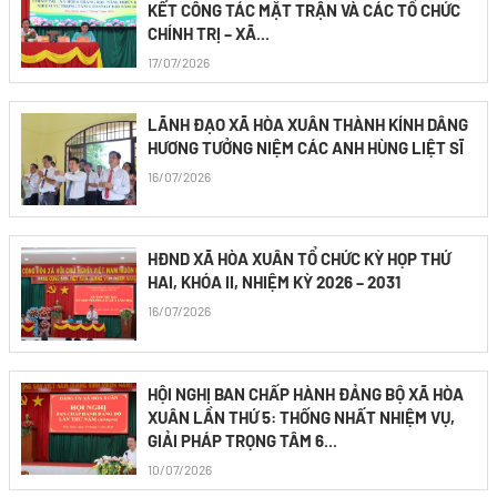
KẾT CÔNG TÁC MẶT TRẬN VÀ CÁC TỔ CHỨC
CHÍNH TRỊ – XÃ...
17/07/2026
LÃNH ĐẠO XÃ HÒA XUÂN THÀNH KÍNH DÂNG
HƯƠNG TƯỞNG NIỆM CÁC ANH HÙNG LIỆT SĨ
16/07/2026
HĐND XÃ HÒA XUÂN TỔ CHỨC KỲ HỌP THỨ
HAI, KHÓA II, NHIỆM KỲ 2026 – 2031
16/07/2026
HỘI NGHỊ BAN CHẤP HÀNH ĐẢNG BỘ XÃ HÒA
XUÂN LẦN THỨ 5: THỐNG NHẤT NHIỆM VỤ,
GIẢI PHÁP TRỌNG TÂM 6...
10/07/2026