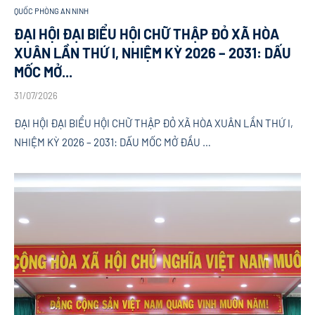
QUỐC PHÒNG AN NINH
ĐẠI HỘI ĐẠI BIỂU HỘI CHỮ THẬP ĐỎ XÃ HÒA
XUÂN LẦN THỨ I, NHIỆM KỲ 2026 – 2031: DẤU
MỐC MỞ...
31/07/2026
ĐẠI HỘI ĐẠI BIỂU HỘI CHỮ THẬP ĐỎ XÃ HÒA XUÂN LẦN THỨ I,
NHIỆM KỲ 2026 – 2031: DẤU MỐC MỞ ĐẦU …