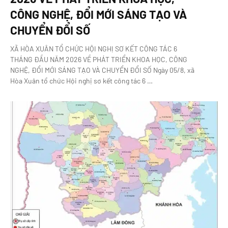
CÔNG NGHỆ, ĐỔI MỚI SÁNG TẠO VÀ
CHUYỂN ĐỔI SỐ
XÃ HÒA XUÂN TỔ CHỨC HỘI NGHỊ SƠ KẾT CÔNG TÁC 6
THÁNG ĐẦU NĂM 2026 VỀ PHÁT TRIỂN KHOA HỌC, CÔNG
NGHỆ, ĐỔI MỚI SÁNG TẠO VÀ CHUYỂN ĐỔI SỐ Ngày 05/8, xã
Hòa Xuân tổ chức Hội nghị sơ kết công tác 6 …