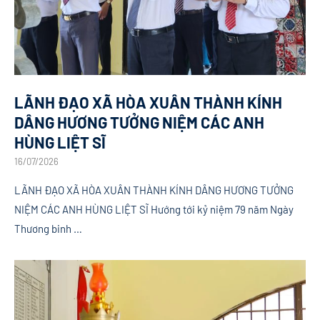
LÃNH ĐẠO XÃ HÒA XUÂN THÀNH KÍNH
DÂNG HƯƠNG TƯỞNG NIỆM CÁC ANH
HÙNG LIỆT SĨ
16/07/2026
LÃNH ĐẠO XÃ HÒA XUÂN THÀNH KÍNH DÂNG HƯƠNG TƯỞNG
NIỆM CÁC ANH HÙNG LIỆT SĨ Hướng tới kỷ niệm 79 năm Ngày
Thương binh …