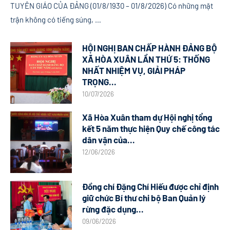
TUYÊN GIÁO CỦA ĐẢNG (01/8/1930 – 01/8/2026) Có những mặt
trận không có tiếng súng, …
HỘI NGHỊ BAN CHẤP HÀNH ĐẢNG BỘ
XÃ HÒA XUÂN LẦN THỨ 5: THỐNG
NHẤT NHIỆM VỤ, GIẢI PHÁP
TRỌNG...
10/07/2026
Xã Hòa Xuân tham dự Hội nghị tổng
kết 5 năm thực hiện Quy chế công tác
dân vận của...
12/06/2026
Đồng chí Đặng Chí Hiếu được chỉ định
giữ chức Bí thư chi bộ Ban Quản lý
rừng đặc dụng...
09/06/2026