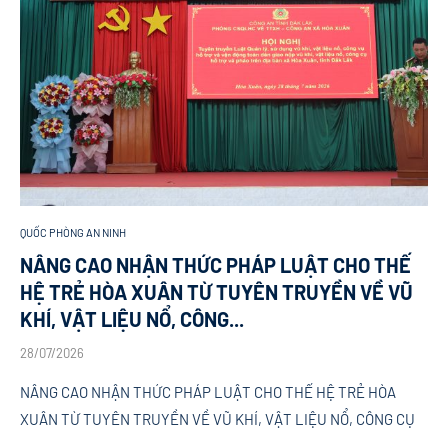
QUỐC PHÒNG AN NINH
NÂNG CAO NHẬN THỨC PHÁP LUẬT CHO THẾ
HỆ TRẺ HÒA XUÂN TỪ TUYÊN TRUYỀN VỀ VŨ
KHÍ, VẬT LIỆU NỔ, CÔNG...
28/07/2026
NÂNG CAO NHẬN THỨC PHÁP LUẬT CHO THẾ HỆ TRẺ HÒA
XUÂN TỪ TUYÊN TRUYỀN VỀ VŨ KHÍ, VẬT LIỆU NỔ, CÔNG CỤ
…