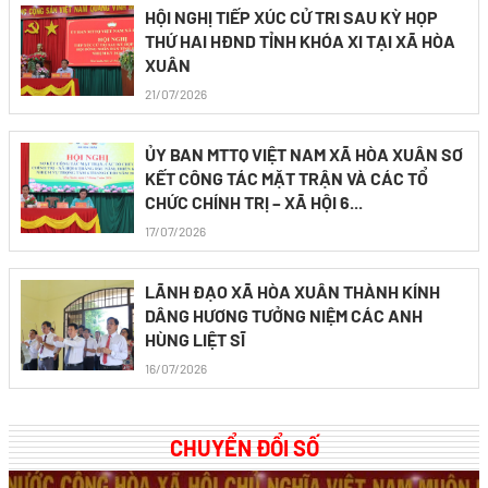
HỘI NGHỊ TIẾP XÚC CỬ TRI SAU KỲ HỌP
THỨ HAI HĐND TỈNH KHÓA XI TẠI XÃ HÒA
XUÂN
21/07/2026
ỦY BAN MTTQ VIỆT NAM XÃ HÒA XUÂN SƠ
KẾT CÔNG TÁC MẶT TRẬN VÀ CÁC TỔ
CHỨC CHÍNH TRỊ – XÃ HỘI 6...
17/07/2026
LÃNH ĐẠO XÃ HÒA XUÂN THÀNH KÍNH
DÂNG HƯƠNG TƯỞNG NIỆM CÁC ANH
HÙNG LIỆT SĨ
16/07/2026
CHUYỂN ĐỔI SỐ