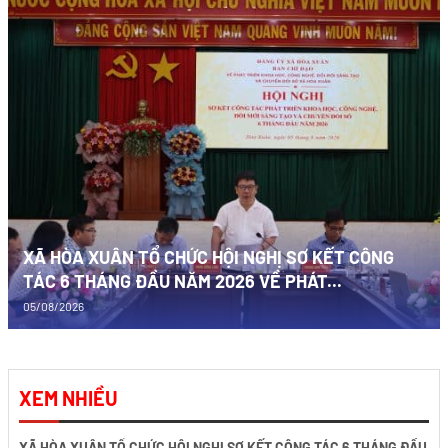
XÃ HÒA XUÂN TỔ CHỨC HỘI NGHỊ SƠ KẾT CÔNG
TÁC 6 THÁNG ĐẦU NĂM 2026 VỀ PHÁT...
05/08/2026
XEM NHIỀU
XÃ HÒA XUÂN TỔ CHỨC HỘI NGHỊ SƠ KẾT CÔNG TÁC 6 THÁNG ĐẦU