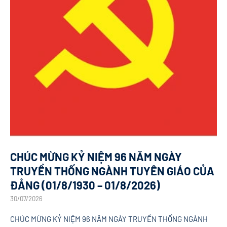
CHÚC MỪNG KỶ NIỆM 96 NĂM NGÀY
TRUYỀN THỐNG NGÀNH TUYÊN GIÁO CỦA
ĐẢNG (01/8/1930 – 01/8/2026)
30/07/2026
CHÚC MỪNG KỶ NIỆM 96 NĂM NGÀY TRUYỀN THỐNG NGÀNH