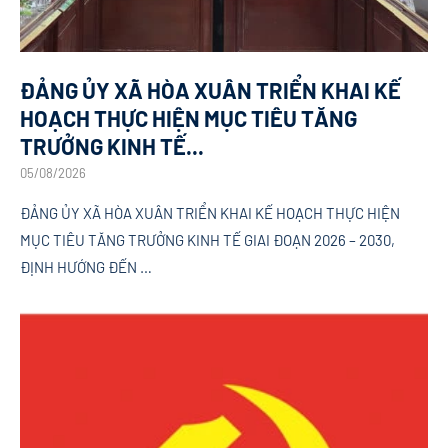
ĐẢNG ỦY XÃ HÒA XUÂN TRIỂN KHAI KẾ
HOẠCH THỰC HIỆN MỤC TIÊU TĂNG
TRƯỞNG KINH TẾ...
05/08/2026
ĐẢNG ỦY XÃ HÒA XUÂN TRIỂN KHAI KẾ HOẠCH THỰC HIỆN
MỤC TIÊU TĂNG TRƯỞNG KINH TẾ GIAI ĐOẠN 2026 – 2030,
ĐỊNH HƯỚNG ĐẾN …