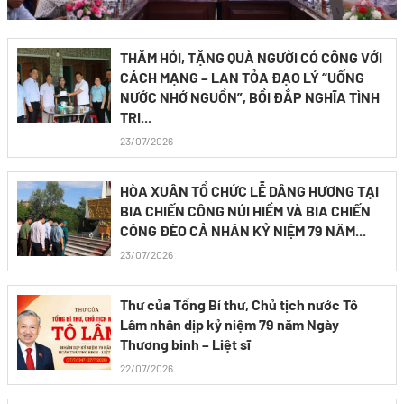
THĂM HỎI, TẶNG QUÀ NGƯỜI CÓ CÔNG VỚI
CÁCH MẠNG – LAN TỎA ĐẠO LÝ “UỐNG
NƯỚC NHỚ NGUỒN”, BỒI ĐẮP NGHĨA TÌNH
TRI...
23/07/2026
HÒA XUÂN TỔ CHỨC LỄ DÂNG HƯƠNG TẠI
BIA CHIẾN CÔNG NÚI HIỀM VÀ BIA CHIẾN
CÔNG ĐÈO CẢ NHÂN KỶ NIỆM 79 NĂM...
23/07/2026
Thư của Tổng Bí thư, Chủ tịch nước Tô
Lâm nhân dịp kỷ niệm 79 năm Ngày
Thương binh – Liệt sĩ
22/07/2026