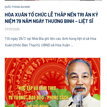
QUỐC PHÒNG AN NINH
HÒA XUÂN TỔ CHỨC LỄ THẮP NẾN TRI ÂN KỶ
NIỆM 79 NĂM NGÀY THƯƠNG BINH – LIỆT SĨ
27/07/2026
Tối ngày 26/7, tại Nhà Bia ghi tên các Anh hùng liệt sĩ xã Hòa
Xuân (thôn Bàn Thạch), UBND xã Hòa Xuân …