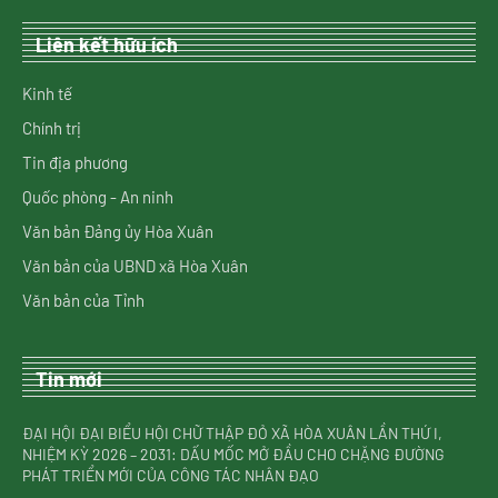
Liên kết hữu ích
Kinh tế
Chính trị
Tin địa phương
Quốc phòng - An ninh
Văn bản Đảng ủy Hòa Xuân
Văn bản của UBND xã Hòa Xuân
Văn bản của Tỉnh
Tin mới
ĐẠI HỘI ĐẠI BIỂU HỘI CHỮ THẬP ĐỎ XÃ HÒA XUÂN LẦN THỨ I,
NHIỆM KỲ 2026 – 2031: DẤU MỐC MỞ ĐẦU CHO CHẶNG ĐƯỜNG
PHÁT TRIỂN MỚI CỦA CÔNG TÁC NHÂN ĐẠO