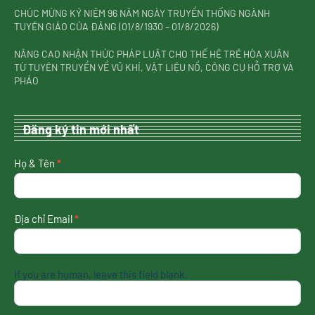
CHÚC MỪNG KỶ NIỆM 96 NĂM NGÀY TRUYỀN THỐNG NGÀNH
TUYÊN GIÁO CỦA ĐẢNG (01/8/1930 – 01/8/2026)
NÂNG CAO NHẬN THỨC PHÁP LUẬT CHO THẾ HỆ TRẺ HÒA XUÂN
TỪ TUYÊN TRUYỀN VỀ VŨ KHÍ, VẬT LIỆU NỔ, CÔNG CỤ HỖ TRỢ VÀ
PHÁO
Đăng ký tin mới nhất
nhận
Họ & Tên
*
tin
mới
nhất
Địa chỉ Email
*
If you are human, leave this field blank.