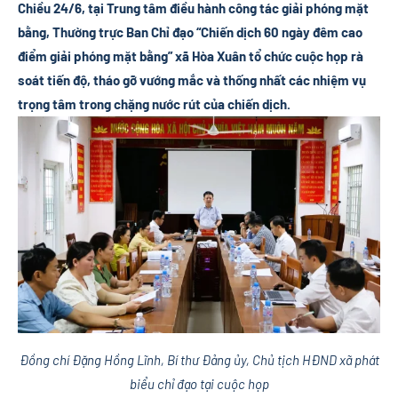
Chiều 24/6, tại Trung tâm điều hành công tác giải phóng mặt
bằng, Thường trực Ban Chỉ đạo “Chiến dịch 60 ngày đêm cao
điểm giải phóng mặt bằng” xã Hòa Xuân tổ chức cuộc họp rà
soát tiến độ, tháo gỡ vướng mắc và thống nhất các nhiệm vụ
trọng tâm trong chặng nước rút của chiến dịch.
Đồng chí Đặng Hồng Lĩnh, Bí thư Đảng ủy, Chủ tịch HĐND xã phát
biểu chỉ đạo tại cuộc họp