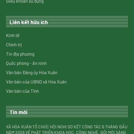
Điều khoản sử dụng
Liên kết hữu ích
Kinh tế
Chính trị
Tin địa phương
Quốc phòng - An ninh
Văn bản Đảng ủy Hòa Xuân
Văn bản của UBND xã Hòa Xuân
Văn bản của Tỉnh
Tin mới
XÃ HÒA XUÂN TỔ CHỨC HỘI NGHỊ SƠ KẾT CÔNG TÁC 6 THÁNG ĐẦU
NĂM 2026 VỀ PHÁT TRIỂN KHOA HỌC, CÔNG NGHỆ, ĐỔI MỚI SÁNG