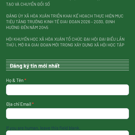
TẠO VÀ CHUYỂN ĐỔI SỐ
ĐẢNG ỦY XÃ HÒA XUÂN TRIỂN KHAI KẾ HOẠCH THỰC HIỆN MỤC
TIÊU TĂNG TRƯỞNG KINH TẾ GIAI ĐOẠN 2026 – 2030, ĐỊNH
HƯỚNG ĐẾN NĂM 2045
HỘI KHUYẾN HỌC XÃ HÒA XUÂN TỔ CHỨC ĐẠI HỘI ĐẠI BIỂU LẦN
THỨ I, MỞ RA GIAI ĐOẠN MỚI TRONG XÂY DỰNG XÃ HỘI HỌC TẬP
Đăng ký tin mới nhất
nhận
Họ & Tên
*
tin
mới
nhất
Địa chỉ Email
*
If you are human, leave this field blank.