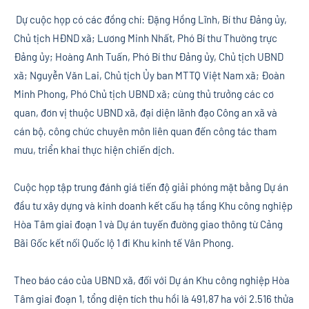
Dự cuộc họp có các đồng chí: Đặng Hồng Lĩnh, Bí thư Đảng ủy,
Chủ tịch HĐND xã; Lương Minh Nhất, Phó Bí thư Thường trực
Đảng ủy; Hoàng Anh Tuấn, Phó Bí thư Đảng ủy, Chủ tịch UBND
xã; Nguyễn Văn Lai, Chủ tịch Ủy ban MTTQ Việt Nam xã; Đoàn
Minh Phong, Phó Chủ tịch UBND xã; cùng thủ trưởng các cơ
quan, đơn vị thuộc UBND xã, đại diện lãnh đạo Công an xã và
cán bộ, công chức chuyên môn liên quan đến công tác tham
mưu, triển khai thực hiện chiến dịch.
Cuộc họp tập trung đánh giá tiến độ giải phóng mặt bằng Dự án
đầu tư xây dựng và kinh doanh kết cấu hạ tầng Khu công nghiệp
Hòa Tâm giai đoạn 1 và Dự án tuyến đường giao thông từ Cảng
Bãi Gốc kết nối Quốc lộ 1 đi Khu kinh tế Vân Phong.
Theo báo cáo của UBND xã, đối với Dự án Khu công nghiệp Hòa
Tâm giai đoạn 1, tổng diện tích thu hồi là 491,87 ha với 2.516 thửa