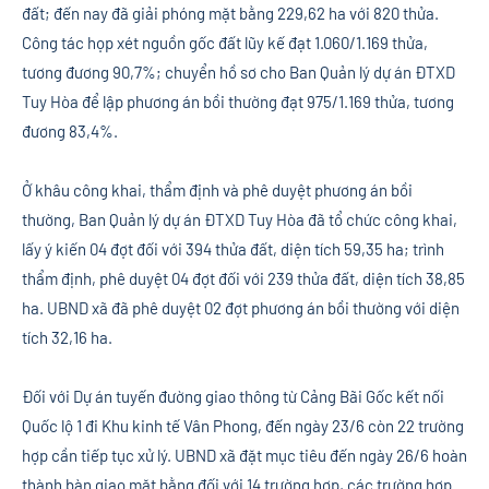
đất; đến nay đã giải phóng mặt bằng 229,62 ha với 820 thửa.
Công tác họp xét nguồn gốc đất lũy kế đạt 1.060/1.169 thửa,
tương đương 90,7%; chuyển hồ sơ cho Ban Quản lý dự án ĐTXD
Tuy Hòa để lập phương án bồi thường đạt 975/1.169 thửa, tương
đương 83,4%.
Ở khâu công khai, thẩm định và phê duyệt phương án bồi
thường, Ban Quản lý dự án ĐTXD Tuy Hòa đã tổ chức công khai,
lấy ý kiến 04 đợt đối với 394 thửa đất, diện tích 59,35 ha; trình
thẩm định, phê duyệt 04 đợt đối với 239 thửa đất, diện tích 38,85
ha. UBND xã đã phê duyệt 02 đợt phương án bồi thường với diện
tích 32,16 ha.
Đối với Dự án tuyến đường giao thông từ Cảng Bãi Gốc kết nối
Quốc lộ 1 đi Khu kinh tế Vân Phong, đến ngày 23/6 còn 22 trường
hợp cần tiếp tục xử lý. UBND xã đặt mục tiêu đến ngày 26/6 hoàn
thành bàn giao mặt bằng đối với 14 trường hợp, các trường hợp