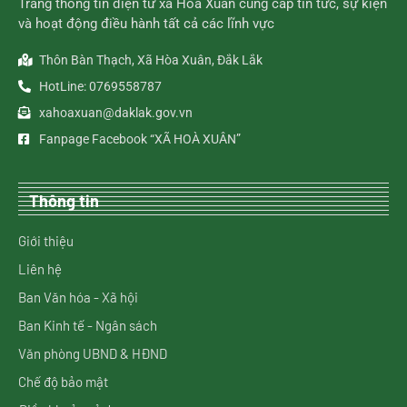
Trang thông tin điện tử xã Hòa Xuân cung cấp tin tức, sự kiện
và hoạt động điều hành tất cả các lĩnh vực
Thôn Bàn Thạch, Xã Hòa Xuân, Đắk Lắk
HotLine: 0769558787
xahoaxuan@daklak.gov.vn
Fanpage Facebook “XÃ HOÀ XUÂN”
Thông tin
Giới thiệu
Liên hệ
Ban Văn hóa - Xã hội
Ban Kinh tế - Ngân sách
Văn phòng UBND & HĐND
Chế độ bảo mật