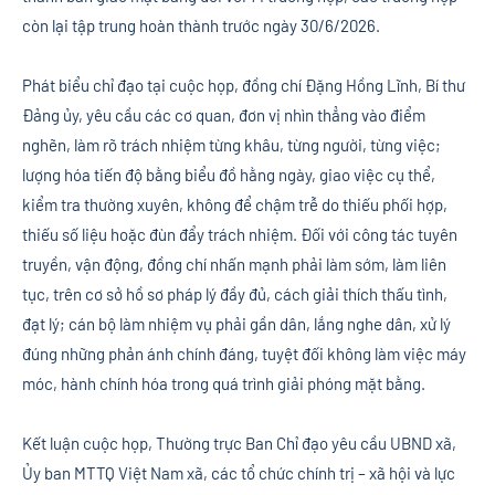
còn lại tập trung hoàn thành trước ngày 30/6/2026.
Phát biểu chỉ đạo tại cuộc họp, đồng chí Đặng Hồng Lĩnh, Bí thư
Đảng ủy, yêu cầu các cơ quan, đơn vị nhìn thẳng vào điểm
nghẽn, làm rõ trách nhiệm từng khâu, từng người, từng việc;
lượng hóa tiến độ bằng biểu đồ hằng ngày, giao việc cụ thể,
kiểm tra thường xuyên, không để chậm trễ do thiếu phối hợp,
thiếu số liệu hoặc đùn đẩy trách nhiệm. Đối với công tác tuyên
truyền, vận động, đồng chí nhấn mạnh phải làm sớm, làm liên
tục, trên cơ sở hồ sơ pháp lý đầy đủ, cách giải thích thấu tình,
đạt lý; cán bộ làm nhiệm vụ phải gần dân, lắng nghe dân, xử lý
đúng những phản ánh chính đáng, tuyệt đối không làm việc máy
móc, hành chính hóa trong quá trình giải phóng mặt bằng.
Kết luận cuộc họp, Thường trực Ban Chỉ đạo yêu cầu UBND xã,
Ủy ban MTTQ Việt Nam xã, các tổ chức chính trị – xã hội và lực