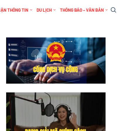
CẬN THÔNG TIN
DU LỊCH
THÔNG BÁO – VĂN BẢN