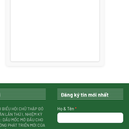
i
Đăng ký tin mới nhất
nhận
Họ & Tên
*
I BIỂU HỘI CHỮ THẬP ĐỎ
tin
ÂN LẦN THỨ I, NHIỆM KỲ
mới
31: DẤU MỐC MỞ ĐẦU CHO
nhất
NG PHÁT TRIỂN MỚI CỦA