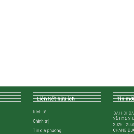
Liên kết hữu ích
Tin mớ
Kinh tế
ĐẠI HỘI ĐẠ
XÃ HÒA XU
Chính trị
2026 – 20
Tin địa phương
CHẶNG ĐƯỜ