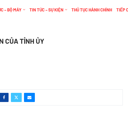
C – BỘ MÁY
TIN TỨC – SỰ KIỆN
THỦ TỤC HÀNH CHÍNH
TIẾP 
N CỦA TỈNH ỦY