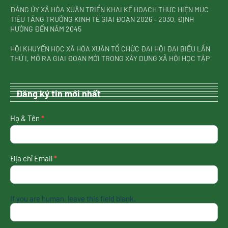
ĐẢNG ỦY XÃ HÒA XUÂN TRIỂN KHAI KẾ HOẠCH THỰC HIỆN MỤC
TIÊU TĂNG TRƯỞNG KINH TẾ GIAI ĐOẠN 2026 – 2030, ĐỊNH
HƯỚNG ĐẾN NĂM 2045
HỘI KHUYẾN HỌC XÃ HÒA XUÂN TỔ CHỨC ĐẠI HỘI ĐẠI BIỂU LẦN
THỨ I, MỞ RA GIAI ĐOẠN MỚI TRONG XÂY DỰNG XÃ HỘI HỌC TẬP
Đăng ký tin mới nhất
nhận
Họ & Tên
*
tin
mới
nhất
Địa chỉ Email
*
If you are human, leave this field blank.