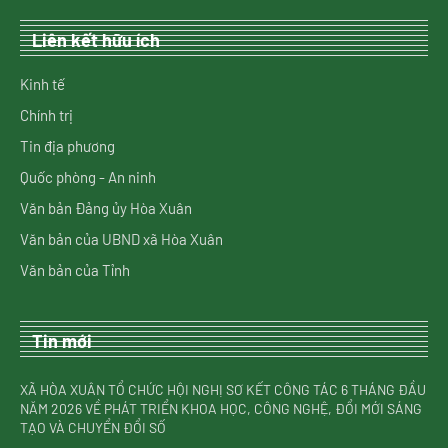
Liên kết hữu ích
Kinh tế
Chính trị
Tin địa phương
Quốc phòng - An ninh
Văn bản Đảng ủy Hòa Xuân
Văn bản của UBND xã Hòa Xuân
Văn bản của Tỉnh
Tin mới
XÃ HÒA XUÂN TỔ CHỨC HỘI NGHỊ SƠ KẾT CÔNG TÁC 6 THÁNG ĐẦU
NĂM 2026 VỀ PHÁT TRIỂN KHOA HỌC, CÔNG NGHỆ, ĐỔI MỚI SÁNG
TẠO VÀ CHUYỂN ĐỔI SỐ