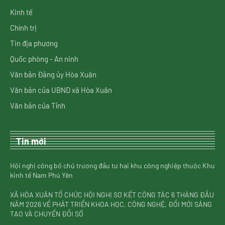
Kinh tế
Chính trị
Tin địa phương
Quốc phòng - An ninh
Văn bản Đảng ủy Hòa Xuân
Văn bản của UBND xã Hòa Xuân
Văn bản của Tỉnh
Tin mới
Hội nghị công bố chủ trương đầu tư hai khu công nghiệp thuộc Khu
kinh tế Nam Phú Yên
XÃ HÒA XUÂN TỔ CHỨC HỘI NGHỊ SƠ KẾT CÔNG TÁC 6 THÁNG ĐẦU
NĂM 2026 VỀ PHÁT TRIỂN KHOA HỌC, CÔNG NGHỆ, ĐỔI MỚI SÁNG
TẠO VÀ CHUYỂN ĐỔI SỐ