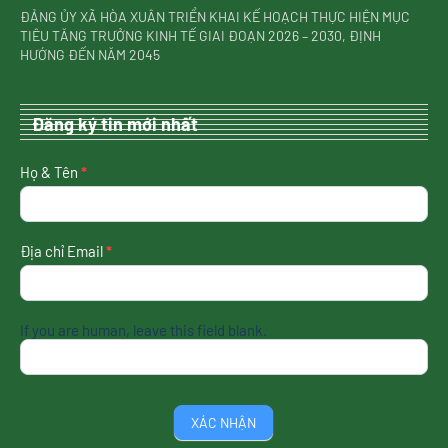
ĐẢNG ỦY XÃ HÒA XUÂN TRIỂN KHAI KẾ HOẠCH THỰC HIỆN MỤC
TIÊU TĂNG TRƯỞNG KINH TẾ GIAI ĐOẠN 2026 – 2030, ĐỊNH
HƯỚNG ĐẾN NĂM 2045
Đăng ký tin mới nhất
nhận
Họ & Tên
*
tin
mới
nhất
Địa chỉ Email
*
If you are human, leave this field blank.
XÁC NHẬN