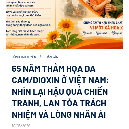
CÔNG TÁC TUYÊN GIÁO - DÂN VẬN
65 NĂM THẢM HỌA DA
CAM/DIOXIN Ở VIỆT NAM:
NHÌN LẠI HẬU QUẢ CHIẾN
TRANH, LAN TỎA TRÁCH
NHIỆM VÀ LÒNG NHÂN ÁI
10/08/2026