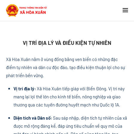
VỊ TRÍ ĐỊA LÝ VÀ ĐIỀU KIỆN TỰ NHIÊN
Xã Hòa Xuân nằm ở vùng đồng bằng ven biển có những đặc
điểm tự nhiên và dân cư độc đáo, tạo điều kiện thuận lợi cho sự
phát triển bền vững.
Vị trí địa lý:
Xã Hòa Xuân tiếp giáp với Biển Đông. Vị trí này
mang lại lợi thế lớn cho kinh tế biển, nông nghiệp và giao
thương qua các tuyến đường huyết mạch như Quốc lộ 1A.
Diện tích và Dân số:
Sau sáp nhập, diện tích tự nhiên của xã
được mở rộng đáng kể, đáp ứng tiêu chuẩn về quy mô của
một đơn vị hành chính cấp xã. Dân số cũng tăng lên, tạo