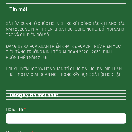
Tin mới
XÃ HÒA XUÂN TỔ CHỨC HỘI NGHỊ SƠ KẾT CÔNG TÁC 6 THÁNG ĐẦU
NĂM 2026 VỀ PHÁT TRIỂN KHOA HỌC, CÔNG NGHỆ, ĐỔI MỚI SÁNG
TẠO VÀ CHUYỂN ĐỔI SỐ
ĐẢNG ỦY XÃ HÒA XUÂN TRIỂN KHAI KẾ HOẠCH THỰC HIỆN MỤC
TIÊU TĂNG TRƯỞNG KINH TẾ GIAI ĐOẠN 2026 – 2030, ĐỊNH
HƯỚNG ĐẾN NĂM 2045
HỘI KHUYẾN HỌC XÃ HÒA XUÂN TỔ CHỨC ĐẠI HỘI ĐẠI BIỂU LẦN
THỨ I, MỞ RA GIAI ĐOẠN MỚI TRONG XÂY DỰNG XÃ HỘI HỌC TẬP
Đăng ký tin mới nhất
nhận
Họ & Tên
*
tin
mới
nhất