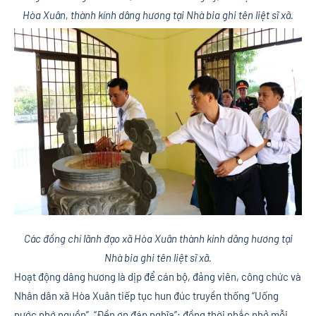
Hòa Xuân, thành kính dâng hương tại Nhà bia ghi tên liệt sĩ xã.
Các đồng chí lãnh đạo xã Hòa Xuân thành kính dâng hương tại
Nhà bia ghi tên liệt sĩ xã.
Hoạt động dâng hương là dịp để cán bộ, đảng viên, công chức và
Nhân dân xã Hòa Xuân tiếp tục hun đúc truyền thống “Uống
nước nhớ nguồn”, “Đền ơn đáp nghĩa”; đồng thời nhắc nhở mỗi