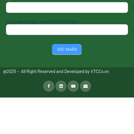
If you are human, leave this field blank.
XÁC NHẬN
@2025 – All Right Reserved and Developed by
VTCCo.vn