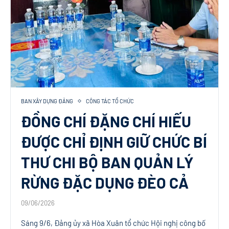
BAN XÂY DỰNG ĐẢNG
CÔNG TÁC TỔ CHỨC
ĐỒNG CHÍ ĐẶNG CHÍ HIẾU
ĐƯỢC CHỈ ĐỊNH GIỮ CHỨC BÍ
THƯ CHI BỘ BAN QUẢN LÝ
RỪNG ĐẶC DỤNG ĐÈO CẢ
09/06/2026
Sáng 9/6, Đảng ủy xã Hòa Xuân tổ chức Hội nghị công bố