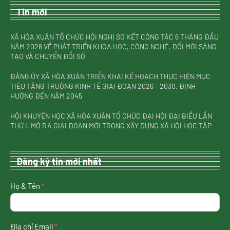
Tin mới
XÃ HÒA XUÂN TỔ CHỨC HỘI NGHỊ SƠ KẾT CÔNG TÁC 6 THÁNG ĐẦU
NĂM 2026 VỀ PHÁT TRIỂN KHOA HỌC, CÔNG NGHỆ, ĐỔI MỚI SÁNG
TẠO VÀ CHUYỂN ĐỔI SỐ
ĐẢNG ỦY XÃ HÒA XUÂN TRIỂN KHAI KẾ HOẠCH THỰC HIỆN MỤC
TIÊU TĂNG TRƯỞNG KINH TẾ GIAI ĐOẠN 2026 – 2030, ĐỊNH
HƯỚNG ĐẾN NĂM 2045
HỘI KHUYẾN HỌC XÃ HÒA XUÂN TỔ CHỨC ĐẠI HỘI ĐẠI BIỂU LẦN
THỨ I, MỞ RA GIAI ĐOẠN MỚI TRONG XÂY DỰNG XÃ HỘI HỌC TẬP
Đăng ký tin mới nhất
nhận
Họ & Tên
*
tin
mới
nhất
Địa chỉ Email
*