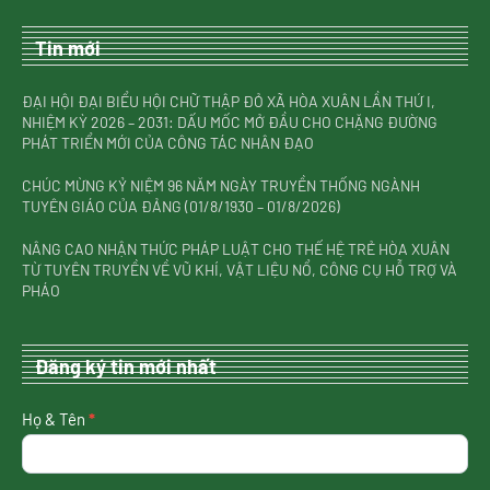
Tin mới
ĐẠI HỘI ĐẠI BIỂU HỘI CHỮ THẬP ĐỎ XÃ HÒA XUÂN LẦN THỨ I,
NHIỆM KỲ 2026 – 2031: DẤU MỐC MỞ ĐẦU CHO CHẶNG ĐƯỜNG
PHÁT TRIỂN MỚI CỦA CÔNG TÁC NHÂN ĐẠO
CHÚC MỪNG KỶ NIỆM 96 NĂM NGÀY TRUYỀN THỐNG NGÀNH
TUYÊN GIÁO CỦA ĐẢNG (01/8/1930 – 01/8/2026)
NÂNG CAO NHẬN THỨC PHÁP LUẬT CHO THẾ HỆ TRẺ HÒA XUÂN
TỪ TUYÊN TRUYỀN VỀ VŨ KHÍ, VẬT LIỆU NỔ, CÔNG CỤ HỖ TRỢ VÀ
PHÁO
Đăng ký tin mới nhất
nhận
Họ & Tên
*
tin
mới
nhất