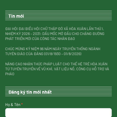
Tin mới
ĐẠI HỘI ĐẠI BIỂU HỘI CHỮ THẬP ĐỎ XÃ HÒA XUÂN LẦN THỨ I,
NHIỆM KỲ 2026 – 2031: DẤU MỐC MỞ ĐẦU CHO CHẶNG ĐƯỜNG
PHÁT TRIỂN MỚI CỦA CÔNG TÁC NHÂN ĐẠO
CHÚC MỪNG KỶ NIỆM 96 NĂM NGÀY TRUYỀN THỐNG NGÀNH
TUYÊN GIÁO CỦA ĐẢNG (01/8/1930 – 01/8/2026)
NÂNG CAO NHẬN THỨC PHÁP LUẬT CHO THẾ HỆ TRẺ HÒA XUÂN
TỪ TUYÊN TRUYỀN VỀ VŨ KHÍ, VẬT LIỆU NỔ, CÔNG CỤ HỖ TRỢ VÀ
PHÁO
Đăng ký tin mới nhất
nhận
Họ & Tên
*
tin
mới