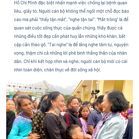
Hồ Chí Minh đặc biệt nhấn mạnh việc chống lại bệnh quan
liêu, giấy tờ. Người cán bộ không thể ngồi một chỗ đọc báo
cáo mà phải “thấy tận mắt”, “nghe tận tai”. “Mắt trông” là để
quan sát cuộc sống thực của quần chúng, thấy được cả
những điều tốt đẹp cần phát huy lẫn những khó khăn, bất
cập cần tháo gỡ. “Tai nghe” là để lắng nghe tâm tư, nguyện
vọng, thậm chí cả những lời phê bình thẳng thắn của nhân
dân. Chỉ khi kết hợp nhìn và nghe, người cán bộ mới có cái
nhìn toàn diện, chân thực về đời sống xã hội.