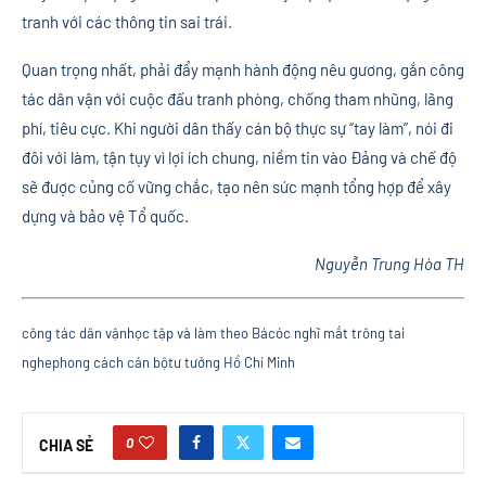
tranh với các thông tin sai trái.
Quan trọng nhất, phải đẩy mạnh hành động nêu gương, gắn công
tác dân vận với cuộc đấu tranh phòng, chống tham nhũng, lãng
phí, tiêu cực. Khi người dân thấy cán bộ thực sự “tay làm”, nói đi
đôi với làm, tận tụy vì lợi ích chung, niềm tin vào Đảng và chế độ
sẽ được củng cố vững chắc, tạo nên sức mạnh tổng hợp để xây
dựng và bảo vệ Tổ quốc.
Nguyễn Trung Hòa TH
công tác dân vận
học tập và làm theo Bác
óc nghĩ mắt trông tai
nghe
phong cách cán bộ
tư tưởng Hồ Chí Minh
0
CHIA SẺ