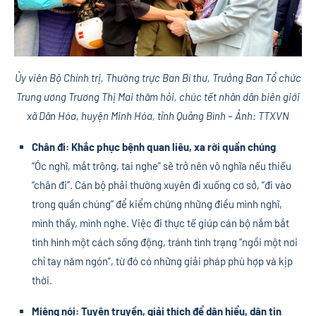
Ủy viên Bộ Chính trị, Thường trực Ban Bí thư, Trưởng Ban Tổ chức
Trung ương Trương Thị Mai thăm hỏi, chúc tết nhân dân biên giới
xã Dân Hóa, huyện Minh Hóa, tỉnh Quảng Bình – Ảnh: TTXVN
Chân đi: Khắc phục bệnh quan liêu, xa rời quần chúng
“Óc nghĩ, mắt trông, tai nghe” sẽ trở nên vô nghĩa nếu thiếu
“chân đi”. Cán bộ phải thường xuyên đi xuống cơ sở, “đi vào
trong quần chúng” để kiểm chứng những điều mình nghĩ,
mình thấy, mình nghe. Việc đi thực tế giúp cán bộ nắm bắt
tình hình một cách sống động, tránh tình trạng “ngồi một nơi
chỉ tay năm ngón”, từ đó có những giải pháp phù hợp và kịp
thời.
Miệng nói: Tuyên truyền, giải thích để dân hiểu, dân tin