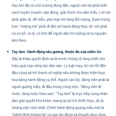
Sau khi đã có chủ trương đúng đắn, người cán bộ phải biết
cách tuyên truyền, vận động, giải thích cho dân hiểu. Lời nói
phải giản dị, dễ hiểu, phù hợp với từng đối tượng. Quan trọng
hơn, “miệng nói” phải đi đôi với hành động thực tế, nói phải
có cơ sở, có lý, có tình để người dân tin tưởng và tự nguyện
làm theo.
Tay làm: Hành động nêu gương, thước đo của niềm tin
Đây là khâu quyết định và là minh chứng rõ ràng nhất cho
hiệu quả của công tác dân vận. Lý luận hay, lời nói tốt đến
đâu cũng sẽ trở thành vô nghĩa nếu không được hiện thực
hóa bằng hành động cụ thể. Người cán bộ, đảng viên phải là
người gương mẫu, đi đầu trong công việc, “đảng viên đi
trước, làng nước theo sau”. “Tay làm” là trực tiếp cùng nhân
dân giải quyết khó khăn, mang lại lợi ích thiết thực, dù là
những việc nhỏ nhất. Chính hành động gương mẫu mới là
“mệnh lệnh không lời” có sức lay động và thuyết phục lòng