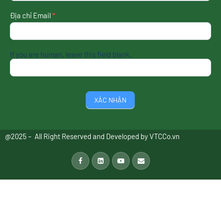
nhất
Địa chỉ Email
*
If you are human, leave this field blank.
XÁC NHẬN
@2025 – All Right Reserved and Developed by
VTCCo.vn