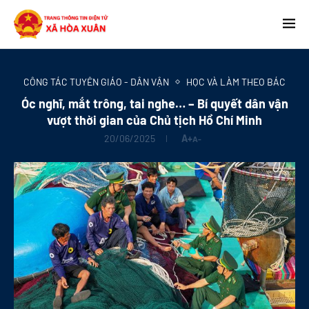
CÔNG TÁC TUYÊN GIÁO - DÂN VẬN
HỌC VÀ LÀM THEO BÁC
Óc nghĩ, mắt trông, tai nghe… – Bí quyết dân vận
vượt thời gian của Chủ tịch Hồ Chí Minh
20/06/2025
A+
A-