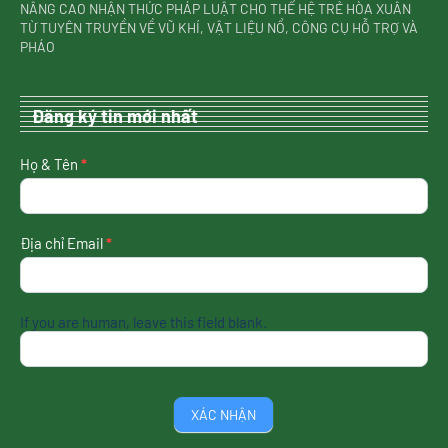
NÂNG CAO NHẬN THỨC PHÁP LUẬT CHO THẾ HỆ TRẺ HÒA XUÂN
TỪ TUYÊN TRUYỀN VỀ VŨ KHÍ, VẬT LIỆU NỔ, CÔNG CỤ HỖ TRỢ VÀ
PHÁO
Đăng ký tin mới nhất
nhận
Họ & Tên
*
tin
mới
nhất
Địa chỉ Email
*
If you are human, leave this field blank.
XÁC NHẬN