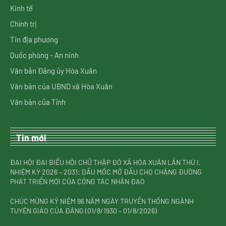
Kinh tế
Chính trị
Tin địa phương
Quốc phòng - An ninh
Văn bản Đảng ủy Hòa Xuân
Văn bản của UBND xã Hòa Xuân
Văn bản của Tỉnh
Tin mới
ĐẠI HỘI ĐẠI BIỂU HỘI CHỮ THẬP ĐỎ XÃ HÒA XUÂN LẦN THỨ I,
NHIỆM KỲ 2026 – 2031: DẤU MỐC MỞ ĐẦU CHO CHẶNG ĐƯỜNG
PHÁT TRIỂN MỚI CỦA CÔNG TÁC NHÂN ĐẠO
CHÚC MỪNG KỶ NIỆM 96 NĂM NGÀY TRUYỀN THỐNG NGÀNH
TUYÊN GIÁO CỦA ĐẢNG (01/8/1930 – 01/8/2026)