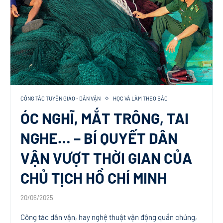
CÔNG TÁC TUYÊN GIÁO - DÂN VẬN
HỌC VÀ LÀM THEO BÁC
ÓC NGHĨ, MẮT TRÔNG, TAI
NGHE… – BÍ QUYẾT DÂN
VẬN VƯỢT THỜI GIAN CỦA
CHỦ TỊCH HỒ CHÍ MINH
20/06/2025
Công tác dân vận, hay nghệ thuật vận động quần chúng,