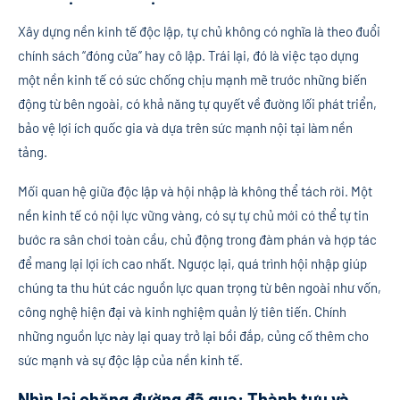
Xây dựng nền kinh tế độc lập, tự chủ không có nghĩa là theo đuổi
chính sách “đóng cửa” hay cô lập. Trái lại, đó là việc tạo dựng
một nền kinh tế có sức chống chịu mạnh mẽ trước những biến
động từ bên ngoài, có khả năng tự quyết về đường lối phát triển,
bảo vệ lợi ích quốc gia và dựa trên sức mạnh nội tại làm nền
tảng.
Mối quan hệ giữa độc lập và hội nhập là không thể tách rời. Một
nền kinh tế có nội lực vững vàng, có sự tự chủ mới có thể tự tin
bước ra sân chơi toàn cầu, chủ động trong đàm phán và hợp tác
để mang lại lợi ích cao nhất. Ngược lại, quá trình hội nhập giúp
chúng ta thu hút các nguồn lực quan trọng từ bên ngoài như vốn,
công nghệ hiện đại và kinh nghiệm quản lý tiên tiến. Chính
những nguồn lực này lại quay trở lại bồi đắp, củng cố thêm cho
sức mạnh và sự độc lập của nền kinh tế.
Nhìn lại chặng đường đã qua: Thành tựu và