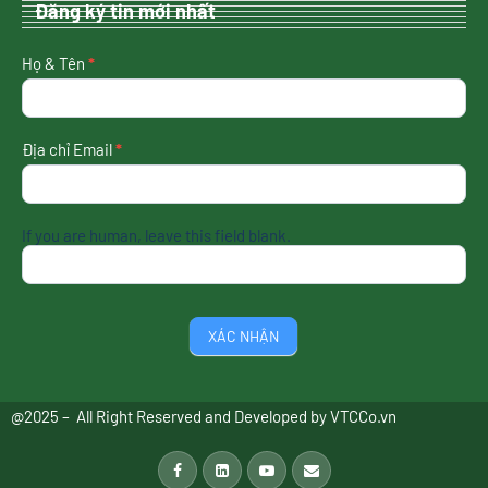
Đăng ký tin mới nhất
nhận
Họ & Tên
*
tin
mới
nhất
Địa chỉ Email
*
If you are human, leave this field blank.
XÁC NHẬN
@2025 – All Right Reserved and Developed by
VTCCo.vn