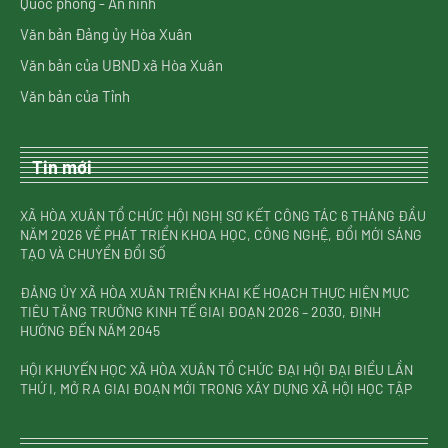
Quốc phòng - An ninh
Văn bản Đảng ủy Hòa Xuân
Văn bản của UBND xã Hòa Xuân
Văn bản của Tỉnh
Tin mới
XÃ HÒA XUÂN TỔ CHỨC HỘI NGHỊ SƠ KẾT CÔNG TÁC 6 THÁNG ĐẦU
NĂM 2026 VỀ PHÁT TRIỂN KHOA HỌC, CÔNG NGHỆ, ĐỔI MỚI SÁNG
TẠO VÀ CHUYỂN ĐỔI SỐ
ĐẢNG ỦY XÃ HÒA XUÂN TRIỂN KHAI KẾ HOẠCH THỰC HIỆN MỤC
TIÊU TĂNG TRƯỞNG KINH TẾ GIAI ĐOẠN 2026 – 2030, ĐỊNH
HƯỚNG ĐẾN NĂM 2045
HỘI KHUYẾN HỌC XÃ HÒA XUÂN TỔ CHỨC ĐẠI HỘI ĐẠI BIỂU LẦN
THỨ I, MỞ RA GIAI ĐOẠN MỚI TRONG XÂY DỰNG XÃ HỘI HỌC TẬP