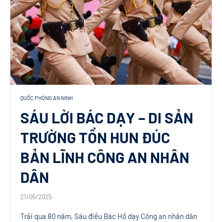
QUỐC PHÒNG AN NINH
SÁU LỜI BÁC DẠY – DI SẢN
TRƯỜNG TỒN HUN ĐÚC
BẢN LĨNH CÔNG AN NHÂN
DÂN
21/06/2025
Trải qua 80 năm, Sáu điều Bác Hồ dạy Công an nhân dân