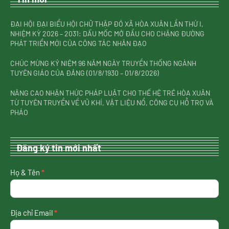
ĐẠI HỘI ĐẠI BIỂU HỘI CHỮ THẬP ĐỎ XÃ HÒA XUÂN LẦN THỨ I,
NHIỆM KỲ 2026 – 2031: DẤU MỐC MỞ ĐẦU CHO CHẶNG ĐƯỜNG
PHÁT TRIỂN MỚI CỦA CÔNG TÁC NHÂN ĐẠO
CHÚC MỪNG KỶ NIỆM 96 NĂM NGÀY TRUYỀN THỐNG NGÀNH
TUYÊN GIÁO CỦA ĐẢNG (01/8/1930 – 01/8/2026)
NÂNG CAO NHẬN THỨC PHÁP LUẬT CHO THẾ HỆ TRẺ HÒA XUÂN
TỪ TUYÊN TRUYỀN VỀ VŨ KHÍ, VẬT LIỆU NỔ, CÔNG CỤ HỖ TRỢ VÀ
PHÁO
Đăng ký tin mới nhất
nhận
Họ & Tên
*
tin
mới
nhất
Địa chỉ Email
*