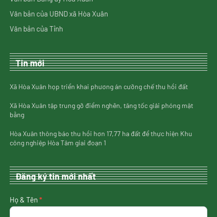
Văn bản của UBND xã Hòa Xuân
Văn bản của Tỉnh
Tin mới
Xã Hòa Xuân họp triển khai phương án cưỡng chế thu hồi đất
Xã Hòa Xuân tập trung gỡ điểm nghẽn, tăng tốc giải phóng mặt
bằng
Hòa Xuân thông báo thu hồi hơn 17,77 ha đất để thực hiện Khu
công nghiệp Hòa Tâm giai đoạn 1
Đăng ký tin mới nhất
nhận
Họ & Tên
*
tin
mới