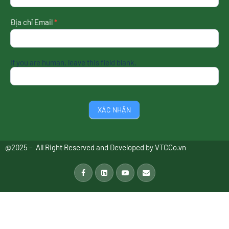
nhất
Địa chỉ Email
*
If you are human, leave this field blank.
XÁC NHẬN
@2025 – All Right Reserved and Developed by
VTCCo.vn