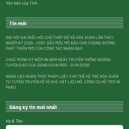
Văn bản của Tỉnh
Tin mới
ĐẠI HỘI ĐẠI BIỂU HỘI CHỮ THẬP ĐỎ XÃ HÒA XUÂN LẦN THỨ I,
NHIỆM KỲ 2026 – 2031: DẤU MỐC MỞ ĐẦU CHO CHẶNG ĐƯỜNG
PHÁT TRIỂN MỚI CỦA CÔNG TÁC NHÂN ĐẠO
CHÚC MỪNG KỶ NIỆM 96 NĂM NGÀY TRUYỀN THỐNG NGÀNH
TUYÊN GIÁO CỦA ĐẢNG (01/8/1930 – 01/8/2026)
NÂNG CAO NHẬN THỨC PHÁP LUẬT CHO THẾ HỆ TRẺ HÒA XUÂN
TỪ TUYÊN TRUYỀN VỀ VŨ KHÍ, VẬT LIỆU NỔ, CÔNG CỤ HỖ TRỢ VÀ
PHÁO
Đăng ký tin mới nhất
nhận
Họ & Tên
*
tin