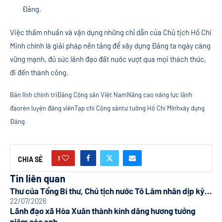
Đảng.
Việc thấm nhuần và vận dụng những chỉ dẫn của Chủ tịch Hồ Chí
Minh chính là giải pháp nền tảng để xây dựng Đảng ta ngày càng
vững mạnh, đủ sức lãnh đạo đất nước vượt qua mọi thách thức,
đi đến thành công.
Bản lĩnh chính trị
Đảng Cộng sản Việt Nam
Nâng cao năng lực lãnh
đạo
rèn luyện đảng viên
Tạp chí Cộng sản
tư tưởng Hồ Chí Minh
xây dựng
Đảng
1
CHIA SẺ
Tin liên quan
Thư của Tổng Bí thư, Chủ tịch nước Tô Lâm nhân dịp kỷ...
22/07/2026
Lãnh đạo xã Hòa Xuân thành kính dâng hương tưởng
niệm các anh...