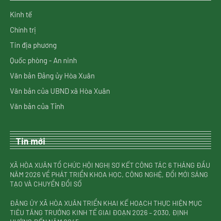
Kinh tế
Chính trị
Tin địa phương
Quốc phòng - An ninh
Văn bản Đảng ủy Hòa Xuân
Văn bản của UBND xã Hòa Xuân
Văn bản của Tỉnh
Tin mới
XÃ HÒA XUÂN TỔ CHỨC HỘI NGHỊ SƠ KẾT CÔNG TÁC 6 THÁNG ĐẦU
NĂM 2026 VỀ PHÁT TRIỂN KHOA HỌC, CÔNG NGHỆ, ĐỔI MỚI SÁNG
TẠO VÀ CHUYỂN ĐỔI SỐ
ĐẢNG ỦY XÃ HÒA XUÂN TRIỂN KHAI KẾ HOẠCH THỰC HIỆN MỤC
TIÊU TĂNG TRƯỞNG KINH TẾ GIAI ĐOẠN 2026 – 2030, ĐỊNH