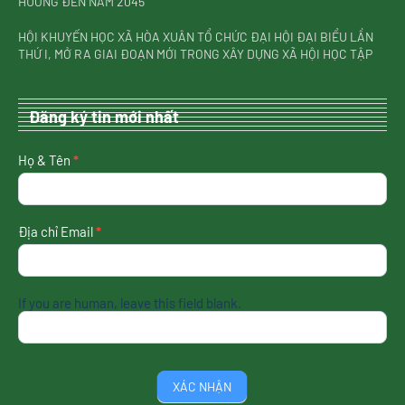
HƯỚNG ĐẾN NĂM 2045
HỘI KHUYẾN HỌC XÃ HÒA XUÂN TỔ CHỨC ĐẠI HỘI ĐẠI BIỂU LẦN
THỨ I, MỞ RA GIAI ĐOẠN MỚI TRONG XÂY DỰNG XÃ HỘI HỌC TẬP
Đăng ký tin mới nhất
nhận
Họ & Tên
*
tin
mới
nhất
Địa chỉ Email
*
If you are human, leave this field blank.
XÁC NHẬN