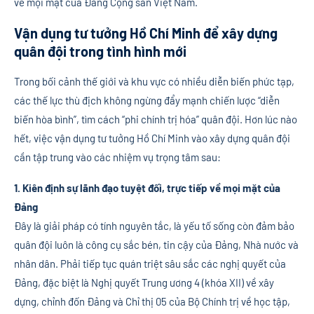
về mọi mặt của Đảng Cộng sản Việt Nam.
Vận dụng tư tưởng Hồ Chí Minh để xây dựng
quân đội trong tình hình mới
Trong bối cảnh thế giới và khu vực có nhiều diễn biến phức tạp,
các thế lực thù địch không ngừng đẩy mạnh chiến lược “diễn
biến hòa bình”, tìm cách “phi chính trị hóa” quân đội. Hơn lúc nào
hết, việc vận dụng tư tưởng Hồ Chí Minh vào xây dựng quân đội
cần tập trung vào các nhiệm vụ trọng tâm sau:
1. Kiên định sự lãnh đạo tuyệt đối, trực tiếp về mọi mặt của
Đảng
Đây là giải pháp có tính nguyên tắc, là yếu tố sống còn đảm bảo
quân đội luôn là công cụ sắc bén, tin cậy của Đảng, Nhà nước và
nhân dân. Phải tiếp tục quán triệt sâu sắc các nghị quyết của
Đảng, đặc biệt là Nghị quyết Trung ương 4 (khóa XII) về xây
dựng, chỉnh đốn Đảng và Chỉ thị 05 của Bộ Chính trị về học tập,