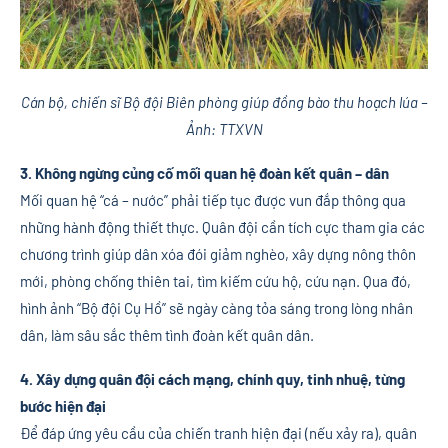
Cán bộ, chiến sĩ Bộ đội Biên phòng giúp đồng bào thu hoạch lúa –
Ảnh: TTXVN
3. Không ngừng củng cố mối quan hệ đoàn kết quân – dân
Mối quan hệ “cá – nước” phải tiếp tục được vun đắp thông qua
những hành động thiết thực. Quân đội cần tích cực tham gia các
chương trình giúp dân xóa đói giảm nghèo, xây dựng nông thôn
mới, phòng chống thiên tai, tìm kiếm cứu hộ, cứu nạn. Qua đó,
hình ảnh “Bộ đội Cụ Hồ” sẽ ngày càng tỏa sáng trong lòng nhân
dân, làm sâu sắc thêm tình đoàn kết quân dân.
4. Xây dựng quân đội cách mạng, chính quy, tinh nhuệ, từng
bước hiện đại
Để đáp ứng yêu cầu của chiến tranh hiện đại (nếu xảy ra), quân