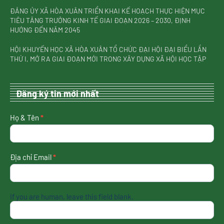
ĐẢNG ỦY XÃ HÒA XUÂN TRIỂN KHAI KẾ HOẠCH THỰC HIỆN MỤC
TIÊU TĂNG TRƯỞNG KINH TẾ GIAI ĐOẠN 2026 – 2030, ĐỊNH
HƯỚNG ĐẾN NĂM 2045
HỘI KHUYẾN HỌC XÃ HÒA XUÂN TỔ CHỨC ĐẠI HỘI ĐẠI BIỂU LẦN
THỨ I, MỞ RA GIAI ĐOẠN MỚI TRONG XÂY DỰNG XÃ HỘI HỌC TẬP
Đăng ký tin mới nhất
nhận
Họ & Tên
*
tin
mới
nhất
Địa chỉ Email
*
If you are human, leave this field blank.