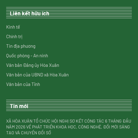
Liên kết hữu ích
Kinh tế
Chính trị
Tin địa phương
Quốc phòng - An ninh
Văn bản Đảng ủy Hòa Xuân
Văn bản của UBND xã Hòa Xuân
Văn bản của Tỉnh
Tin mới
XÃ HÒA XUÂN TỔ CHỨC HỘI NGHỊ SƠ KẾT CÔNG TÁC 6 THÁNG ĐẦU
NĂM 2026 VỀ PHÁT TRIỂN KHOA HỌC, CÔNG NGHỆ, ĐỔI MỚI SÁNG
TẠO VÀ CHUYỂN ĐỔI SỐ