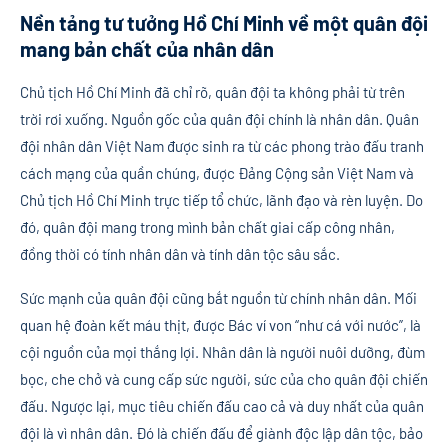
Nền tảng tư tưởng Hồ Chí Minh về một quân đội
mang bản chất của nhân dân
Chủ tịch Hồ Chí Minh đã chỉ rõ, quân đội ta không phải từ trên
trời rơi xuống. Nguồn gốc của quân đội chính là nhân dân. Quân
đội nhân dân Việt Nam được sinh ra từ các phong trào đấu tranh
cách mạng của quần chúng, được Đảng Cộng sản Việt Nam và
Chủ tịch Hồ Chí Minh trực tiếp tổ chức, lãnh đạo và rèn luyện. Do
đó, quân đội mang trong mình bản chất giai cấp công nhân,
đồng thời có tính nhân dân và tính dân tộc sâu sắc.
Sức mạnh của quân đội cũng bắt nguồn từ chính nhân dân. Mối
quan hệ đoàn kết máu thịt, được Bác ví von “như cá với nước”, là
cội nguồn của mọi thắng lợi. Nhân dân là người nuôi dưỡng, đùm
bọc, che chở và cung cấp sức người, sức của cho quân đội chiến
đấu. Ngược lại, mục tiêu chiến đấu cao cả và duy nhất của quân
đội là vì nhân dân. Đó là chiến đấu để giành độc lập dân tộc, bảo