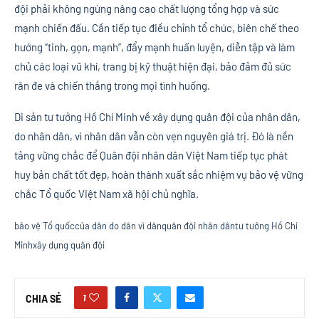
đội phải không ngừng nâng cao chất lượng tổng hợp và sức
mạnh chiến đấu. Cần tiếp tục điều chỉnh tổ chức, biên chế theo
hướng “tinh, gọn, mạnh”, đẩy mạnh huấn luyện, diễn tập và làm
chủ các loại vũ khí, trang bị kỹ thuật hiện đại, bảo đảm đủ sức
răn đe và chiến thắng trong mọi tình huống.
Di sản tư tưởng Hồ Chí Minh về xây dựng quân đội của nhân dân,
do nhân dân, vì nhân dân vẫn còn vẹn nguyên giá trị. Đó là nền
tảng vững chắc để Quân đội nhân dân Việt Nam tiếp tục phát
huy bản chất tốt đẹp, hoàn thành xuất sắc nhiệm vụ bảo vệ vững
chắc Tổ quốc Việt Nam xã hội chủ nghĩa.
bảo vệ Tổ quốc
của dân do dân vì dân
quân đội nhân dân
tư tưởng Hồ Chí
Minh
xây dựng quân đội
1
CHIA SẺ