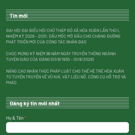
Tin mới
ĐẠI HỘI ĐẠI BIỂU HỘI CHỮ THẬP ĐỎ XÃ HÒA XUÂN LẦN THỨ I,
NHIỆM KỲ 2026 – 2031: DẤU MỐC MỞ ĐẦU CHO CHẶNG ĐƯỜNG
PHÁT TRIỂN MỚI CỦA CÔNG TÁC NHÂN ĐẠO
CHÚC MỪNG KỶ NIỆM 96 NĂM NGÀY TRUYỀN THỐNG NGÀNH
TUYÊN GIÁO CỦA ĐẢNG (01/8/1930 – 01/8/2026)
NÂNG CAO NHẬN THỨC PHÁP LUẬT CHO THẾ HỆ TRẺ HÒA XUÂN
TỪ TUYÊN TRUYỀN VỀ VŨ KHÍ, VẬT LIỆU NỔ, CÔNG CỤ HỖ TRỢ VÀ
PHÁO
Đăng ký tin mới nhất
nhận
Họ & Tên
*
tin
mới
nhất