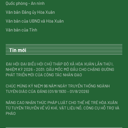
Quốc phòng - An ninh
Văn bản Đảng ủy Hòa Xuân
Văn bản của UBND xã Hòa Xuân
Văn bản của Tỉnh
Tin mới
ĐẠI HỘI ĐẠI BIỂU HỘI CHỮ THẬP ĐỎ XÃ HÒA XUÂN LẦN THỨ I,
NHIỆM KỲ 2026 – 2031: DẤU MỐC MỞ ĐẦU CHO CHẶNG ĐƯỜNG
PHÁT TRIỂN MỚI CỦA CÔNG TÁC NHÂN ĐẠO
CHÚC MỪNG KỶ NIỆM 96 NĂM NGÀY TRUYỀN THỐNG NGÀNH
TUYÊN GIÁO CỦA ĐẢNG (01/8/1930 – 01/8/2026)
NÂNG CAO NHẬN THỨC PHÁP LUẬT CHO THẾ HỆ TRẺ HÒA XUÂN
TỪ TUYÊN TRUYỀN VỀ VŨ KHÍ, VẬT LIỆU NỔ, CÔNG CỤ HỖ TRỢ VÀ
PHÁO