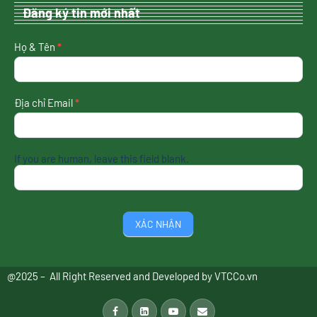
Đăng ký tin mới nhất
nhận
Họ & Tên
*
tin
mới
nhất
Địa chỉ Email
*
If you are human, leave this field blank.
XÁC NHẬN
@2025 – All Right Reserved and Developed by
VTCCo.vn