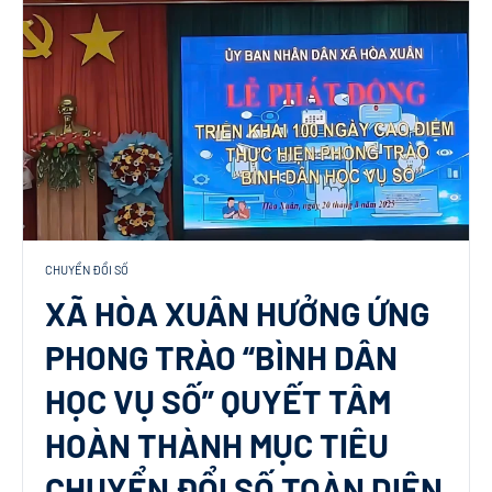
CHUYỂN ĐỔI SỐ
XÃ HÒA XUÂN HƯỞNG ỨNG
PHONG TRÀO “BÌNH DÂN
HỌC VỤ SỐ” QUYẾT TÂM
HOÀN THÀNH MỤC TIÊU
CHUYỂN ĐỔI SỐ TOÀN DIỆN