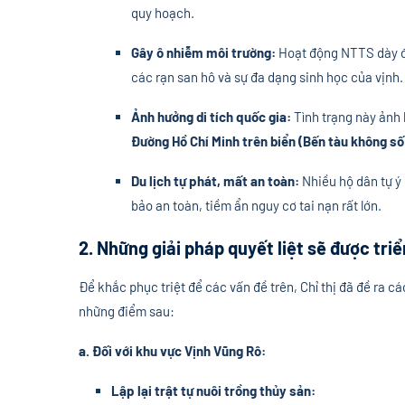
quy hoạch.
Gây ô nhiễm môi trường:
Hoạt động NTTS dày đặ
các rạn san hô và sự đa dạng sinh học của vịnh.
Ảnh hưởng di tích quốc gia:
Tình trạng này ảnh 
Đường Hồ Chí Minh trên biển (Bến tàu không số
Du lịch tự phát, mất an toàn:
Nhiều hộ dân tự ý
bảo an toàn, tiềm ẩn nguy cơ tai nạn rất lớn.
2. Những giải pháp quyết liệt sẽ được triể
Để khắc phục triệt để các vấn đề trên, Chỉ thị đã đề ra cá
những điểm sau:
a. Đối với khu vực Vịnh Vũng Rô:
Lập lại trật tự nuôi trồng thủy sản: