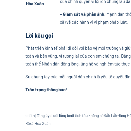
của chính quyền vì lợi ích chung lâu dài
Hòa Xuân
–
Giám sát và phản ánh:
Mạnh dạn thô
xã) về các hành vi vi phạm pháp luật.
Lời kêu gọi
Phát triển kinh tế phải đi đôi với bảo vệ môi trường và gi
toàn và bền vững, vì tương lai của con em chúng ta, Đả
toàn thể Nhân dân đồng lòng, ủng hộ và nghiêm túc thực h
Sự chung tay của mỗi người dân chính là yếu tố quyết đị
Trân trọng thông báo!
chỉ thị đảng ủy
di dời lồng bè
di tích tàu không số
Đắk Lắk
Đông H
Rô
xã Hòa Xuân