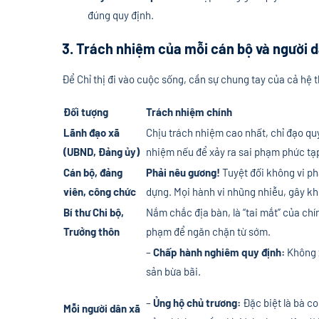
đúng quy định.
3. Trách nhiệm của mỗi cán bộ và người 
Để Chỉ thị đi vào cuộc sống, cần sự chung tay của cả hệ t
Đối tượng
Trách nhiệm chính
Lãnh đạo xã
Chịu trách nhiệm cao nhất, chỉ đạo quy
(UBND, Đảng ủy)
nhiệm nếu để xảy ra sai phạm phức tạp
Cán bộ, đảng
Phải nêu gương!
Tuyệt đối không vi ph
viên, công chức
dựng. Mọi hành vi nhũng nhiễu, gây kh
Bí thư Chi bộ,
Nắm chắc địa bàn, là “tai mắt” của ch
Trưởng thôn
phạm để ngăn chặn từ sớm.
–
Chấp hành nghiêm quy định:
Không x
sản bừa bãi.
–
Ủng hộ chủ trương:
Đặc biệt là bà co
Mỗi người dân xã