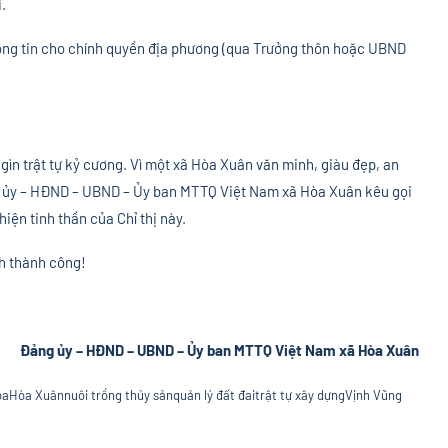
.
ng tin cho chính quyền địa phương (qua Trưởng thôn hoặc UBND
ữ gìn trật tự kỷ cương. Vì một xã Hòa Xuân văn minh, giàu đẹp, an
ng ủy – HĐND – UBND – Ủy ban MTTQ Việt Nam xã Hòa Xuân kêu gọi
iện tinh thần của Chỉ thị này.
nh thành công!
Đảng ủy – HĐND – UBND – Ủy ban MTTQ Việt Nam xã Hòa Xuâ
n
òa
Hòa Xuân
nuôi trồng thủy sản
quản lý đất đai
trật tự xây dựng
Vịnh Vũng