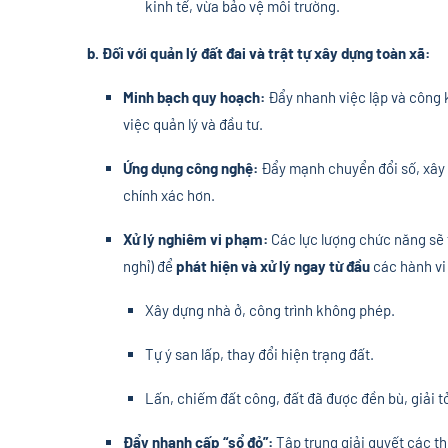
kinh tế, vừa bảo vệ môi trường.
b. Đối với quản lý đất đai và trật tự xây dựng toàn xã:
Minh bạch quy hoạch:
Đẩy nhanh việc lập và công k
việc quản lý và đầu tư.
Ứng dụng công nghệ:
Đẩy mạnh chuyển đổi số, xây d
chính xác hơn.
Xử lý nghiêm vi phạm:
Các lực lượng chức năng sẽ 
nghỉ) để
phát hiện và xử lý ngay từ đầu
các hành vi
Xây dựng nhà ở, công trình không phép.
Tự ý san lấp, thay đổi hiện trạng đất.
Lấn, chiếm đất công, đất đã được đền bù, giải t
Đẩy nhanh cấp “sổ đỏ”:
Tập trung giải quyết các t