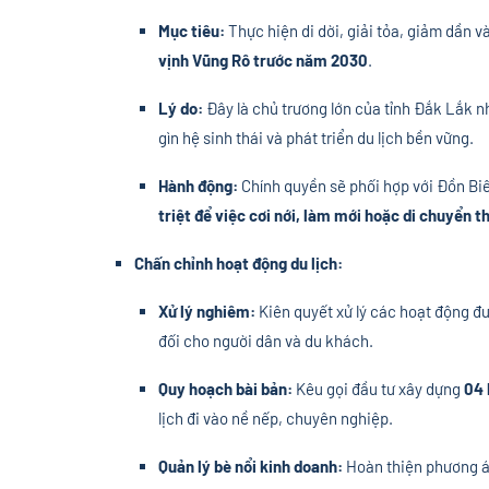
Mục tiêu:
Thực hiện di dời, giải tỏa, giảm dần và
vịnh Vũng Rô trước năm 2030
.
Lý do:
Đây là chủ trương lớn của tỉnh Đắk Lắk 
gìn hệ sinh thái và phát triển du lịch bền vững.
Hành động:
Chính quyền sẽ phối hợp với Đồn Bi
triệt để việc cơi nới, làm mới hoặc di chuyển t
Chấn chỉnh hoạt động du lịch:
Xử lý nghiêm:
Kiên quyết xử lý các hoạt động đ
đối cho người dân và du khách.
Quy hoạch bài bản:
Kêu gọi đầu tư xây dựng
04 
lịch đi vào nề nếp, chuyên nghiệp.
Quản lý bè nổi kinh doanh:
Hoàn thiện phương án