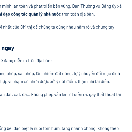
n minh, an toàn và phát triển bền vững, Ban Thường vụ Đảng ủy xã
hỉ đạo công tác quản lý nhà nước
trên toàn địa bàn.
lõi nhất của Chỉ thị để chúng ta cùng nhau nắm rõ và chung tay
h ngay
ế đang diễn ra trên địa bàn:
ng phép, sai phép, lấn chiếm đất công, tự ý chuyển đổi mục đích
hợp vi phạm cũ chưa được xử lý dứt điểm, thậm chí tái diễn.
c đất, cát, đá… không phép vẫn lén lút diễn ra, gây thất thoát tài
ồng bè, đặc biệt là nuôi tôm hùm, tăng nhanh chóng, không theo