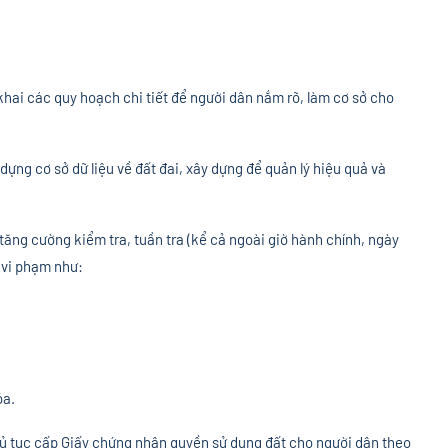
hai các quy hoạch chi tiết để người dân nắm rõ, làm cơ sở cho
ựng cơ sở dữ liệu về đất đai, xây dựng để quản lý hiệu quả và
tăng cường kiểm tra, tuần tra (kể cả ngoài giờ hành chính, ngày
 vi phạm như:
ỏa.
hủ tục cấp Giấy chứng nhận quyền sử dụng đất cho người dân theo