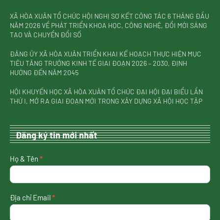
XÃ HÒA XUÂN TỔ CHỨC HỘI NGHỊ SƠ KẾT CÔNG TÁC 6 THÁNG ĐẦU
NĂM 2026 VỀ PHÁT TRIỂN KHOA HỌC, CÔNG NGHỆ, ĐỔI MỚI SÁNG
TẠO VÀ CHUYỂN ĐỔI SỐ
ĐẢNG ỦY XÃ HÒA XUÂN TRIỂN KHAI KẾ HOẠCH THỰC HIỆN MỤC
TIÊU TĂNG TRƯỞNG KINH TẾ GIAI ĐOẠN 2026 – 2030, ĐỊNH
HƯỚNG ĐẾN NĂM 2045
HỘI KHUYẾN HỌC XÃ HÒA XUÂN TỔ CHỨC ĐẠI HỘI ĐẠI BIỂU LẦN
THỨ I, MỞ RA GIAI ĐOẠN MỚI TRONG XÂY DỰNG XÃ HỘI HỌC TẬP
Đăng ký tin mới nhất
nhận
Họ & Tên
*
tin
mới
nhất
Địa chỉ Email
*