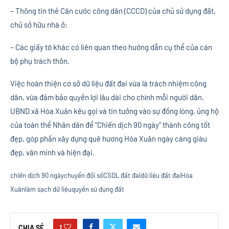
– Thông tin thẻ Căn cước công dân (CCCD) của chủ sử dụng đất,
chủ sở hữu nhà ở;
– Các giấy tờ khác có liên quan theo hướng dẫn cụ thể của cán
bộ phụ trách thôn.
Việc hoàn thiện cơ sở dữ liệu đất đai vừa là trách nhiệm công
dân, vừa đảm bảo quyền lợi lâu dài cho chính mỗi người dân.
UBND xã Hòa Xuân kêu gọi và tin tưởng vào sự đồng lòng, ủng hộ
của toàn thể Nhân dân để “Chiến dịch 90 ngày” thành công tốt
đẹp, góp phần xây dựng quê hương Hòa Xuân ngày càng giàu
đẹp, văn minh và hiện đại.
chiến dịch 90 ngày
chuyển đổi số
CSDL đất đai
dữ liệu đất đai
Hòa
Xuân
làm sạch dữ liệu
quyền sử dụng đất
1
CHIA SẺ