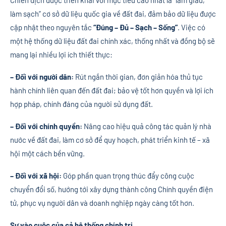
Chiến dịch được triển khai với mục tiêu cao nhất là “làm giàu,
làm sạch” cơ sở dữ liệu quốc gia về đất đai, đảm bảo dữ liệu được
cập nhật theo nguyên tắc
“Đúng – Đủ – Sạch – Sống”
. Việc có
một hệ thống dữ liệu đất đai chính xác, thống nhất và đồng bộ sẽ
mang lại nhiều lợi ích thiết thực:
– Đối với người dân:
Rút ngắn thời gian, đơn giản hóa thủ tục
hành chính liên quan đến đất đai; bảo vệ tốt hơn quyền và lợi ích
hợp pháp, chính đáng của người sử dụng đất.
– Đối với chính quyền:
Nâng cao hiệu quả công tác quản lý nhà
nước về đất đai, làm cơ sở để quy hoạch, phát triển kinh tế – xã
hội một cách bền vững.
– Đối với xã hội:
Góp phần quan trọng thúc đẩy công cuộc
chuyển đổi số, hướng tới xây dựng thành công Chính quyền điện
tử, phục vụ người dân và doanh nghiệp ngày càng tốt hơn.
Sự vào cuộc của cả hệ thống chính trị