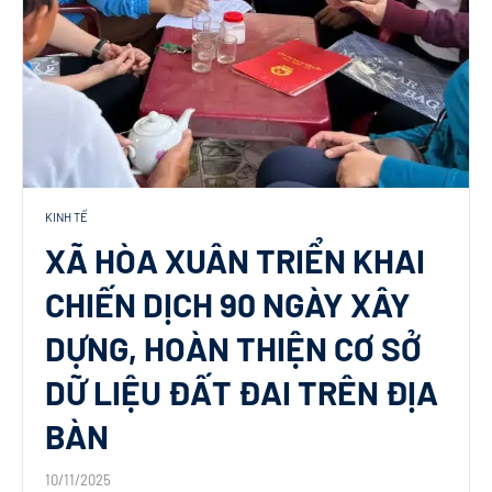
KINH TẾ
XÃ HÒA XUÂN TRIỂN KHAI
CHIẾN DỊCH 90 NGÀY XÂY
DỰNG, HOÀN THIỆN CƠ SỞ
DỮ LIỆU ĐẤT ĐAI TRÊN ĐỊA
BÀN
10/11/2025