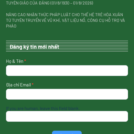
TUYÊN GIÁO CỦA ĐẢNG (01/8/1930 – 01/8/2026)
NÂNG CAO NHẬN THỨC PHÁP LUẬT CHO THẾ HỆ TRẺ HÒA XUÂN
TỪ TUYÊN TRUYỀN VỀ VŨ KHÍ, VẬT LIỆU NỔ, CÔNG CỤ HỖ TRỢ VÀ
PHÁO
Đăng ký tin mới nhất
nhận
Họ & Tên
*
tin
mới
nhất
Địa chỉ Email
*
If you are human, leave this field blank.