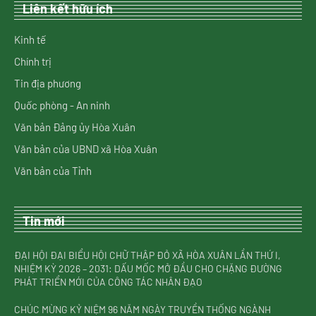
Liên kết hữu ích
Kinh tế
Chính trị
Tin địa phương
Quốc phòng - An ninh
Văn bản Đảng ủy Hòa Xuân
Văn bản của UBND xã Hòa Xuân
Văn bản của Tỉnh
Tin mới
ĐẠI HỘI ĐẠI BIỂU HỘI CHỮ THẬP ĐỎ XÃ HÒA XUÂN LẦN THỨ I,
NHIỆM KỲ 2026 – 2031: DẤU MỐC MỞ ĐẦU CHO CHẶNG ĐƯỜNG
PHÁT TRIỂN MỚI CỦA CÔNG TÁC NHÂN ĐẠO
CHÚC MỪNG KỶ NIỆM 96 NĂM NGÀY TRUYỀN THỐNG NGÀNH