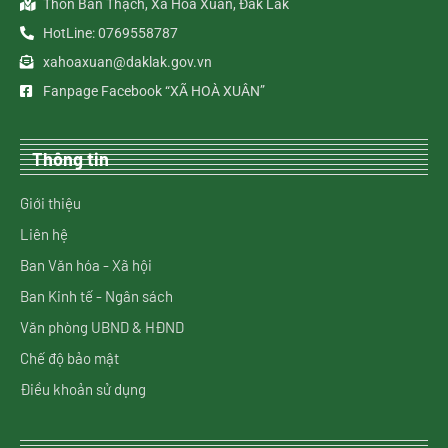
Thôn Bàn Thạch, Xã Hòa Xuân, Đắk Lắk
HotLine: 0769558787
xahoaxuan@daklak.gov.vn
Fanpage Facebook “XÃ HOÀ XUÂN”
Thông tin
Giới thiệu
Liên hệ
Ban Văn hóa - Xã hội
Ban Kinh tế - Ngân sách
Văn phòng UBND & HĐND
Chế độ bảo mật
Điều khoản sử dụng