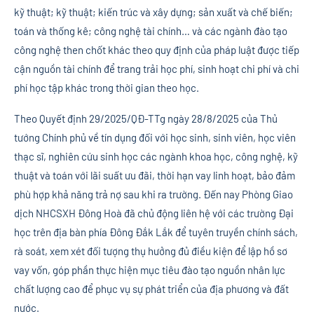
kỹ thuật; kỹ thuật; kiến trúc và xây dựng; sản xuất và chế biến;
toán và thống kê; công nghệ tài chính… và các ngành đào tạo
công nghệ then chốt khác theo quy định của pháp luật được tiếp
cận nguồn tài chính để trang trải học phí, sinh hoạt chi phí và chi
phí học tập khác trong thời gian theo học.
Theo Quyết định 29/2025/QĐ-TTg ngày 28/8/2025 của Thủ
tướng Chính phủ về tín dụng đối với học sinh, sinh viên, học viên
thạc sĩ, nghiên cứu sinh học các ngành khoa học, công nghệ, kỹ
thuật và toán với lãi suất ưu đãi, thời hạn vay linh hoạt, bảo đảm
phù hợp khả năng trả nợ sau khi ra trường. Đến nay Phòng Giao
dịch NHCSXH Đông Hoà đã chủ động liên hệ với các trường Đại
học trên địa bàn phía Đông Đắk Lắk để tuyên truyền chính sách,
rà soát, xem xét đối tượng thụ hưởng đủ điều kiện để lập hồ sơ
vay vốn, góp phần thực hiện mục tiêu đào tạo nguồn nhân lực
chất lượng cao để phục vụ sự phát triển của địa phương và đất
nước.