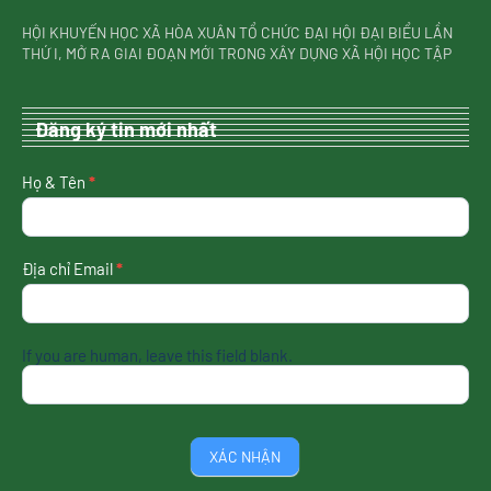
HỘI KHUYẾN HỌC XÃ HÒA XUÂN TỔ CHỨC ĐẠI HỘI ĐẠI BIỂU LẦN
THỨ I, MỞ RA GIAI ĐOẠN MỚI TRONG XÂY DỰNG XÃ HỘI HỌC TẬP
Đăng ký tin mới nhất
nhận
Họ & Tên
*
tin
mới
nhất
Địa chỉ Email
*
If you are human, leave this field blank.
XÁC NHẬN