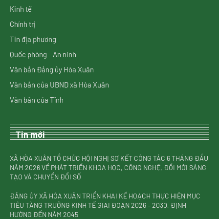
Kinh tế
Chính trị
Tin địa phương
Quốc phòng - An ninh
Văn bản Đảng ủy Hòa Xuân
Văn bản của UBND xã Hòa Xuân
Văn bản của Tỉnh
Tin mới
XÃ HÒA XUÂN TỔ CHỨC HỘI NGHỊ SƠ KẾT CÔNG TÁC 6 THÁNG ĐẦU
NĂM 2026 VỀ PHÁT TRIỂN KHOA HỌC, CÔNG NGHỆ, ĐỔI MỚI SÁNG
TẠO VÀ CHUYỂN ĐỔI SỐ
ĐẢNG ỦY XÃ HÒA XUÂN TRIỂN KHAI KẾ HOẠCH THỰC HIỆN MỤC
TIÊU TĂNG TRƯỞNG KINH TẾ GIAI ĐOẠN 2026 – 2030, ĐỊNH
HƯỚNG ĐẾN NĂM 2045