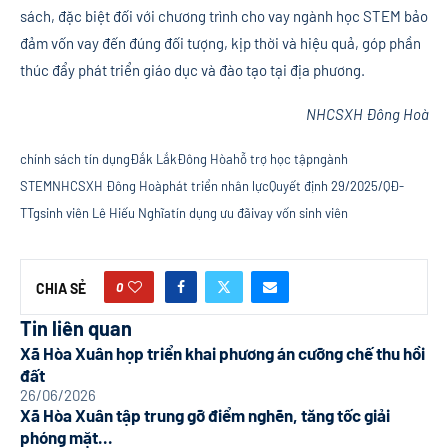
sách, đặc biệt đối với chương trình cho vay ngành học STEM bảo
đảm vốn vay đến đúng đối tượng, kịp thời và hiệu quả, góp phần
thúc đẩy phát triển giáo dục và đào tạo tại địa phương.
NHCSXH Đông Hoà
chính sách tín dụng
Đắk Lắk
Đông Hòa
hỗ trợ học tập
ngành
STEM
NHCSXH Đông Hoà
phát triển nhân lực
Quyết định 29/2025/QĐ-
TTg
sinh viên Lê Hiếu Nghĩa
tín dụng ưu đãi
vay vốn sinh viên
0
CHIA SẺ
Tin liên quan
Xã Hòa Xuân họp triển khai phương án cưỡng chế thu hồi
đất
26/06/2026
Xã Hòa Xuân tập trung gỡ điểm nghẽn, tăng tốc giải
phóng mặt...