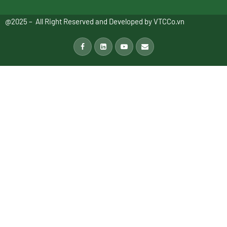
@2025 – All Right Reserved and Developed by
VTCCo.vn