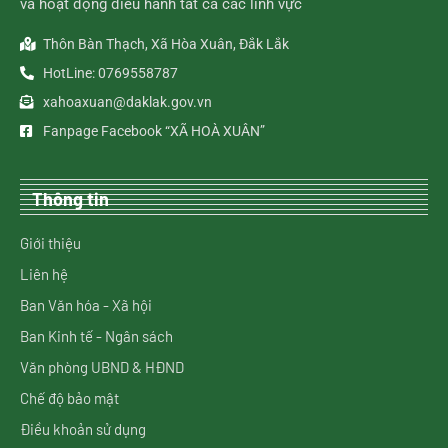
và hoạt động điều hành tất cả các lĩnh vực
Thôn Bàn Thạch, Xã Hòa Xuân, Đắk Lắk
HotLine: 0769558787
xahoaxuan@daklak.gov.vn
Fanpage Facebook “XÃ HOÀ XUÂN”
Thông tin
Giới thiệu
Liên hệ
Ban Văn hóa - Xã hội
Ban Kinh tế - Ngân sách
Văn phòng UBND & HĐND
Chế độ bảo mật
Điều khoản sử dụng