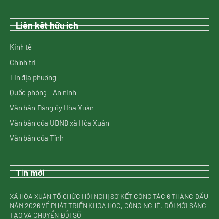
Liên kết hữu ích
Kinh tế
Chính trị
Tin địa phương
Quốc phòng - An ninh
Văn bản Đảng ủy Hòa Xuân
Văn bản của UBND xã Hòa Xuân
Văn bản của Tỉnh
Tin mới
XÃ HÒA XUÂN TỔ CHỨC HỘI NGHỊ SƠ KẾT CÔNG TÁC 6 THÁNG ĐẦU
NĂM 2026 VỀ PHÁT TRIỂN KHOA HỌC, CÔNG NGHỆ, ĐỔI MỚI SÁNG
TẠO VÀ CHUYỂN ĐỔI SỐ