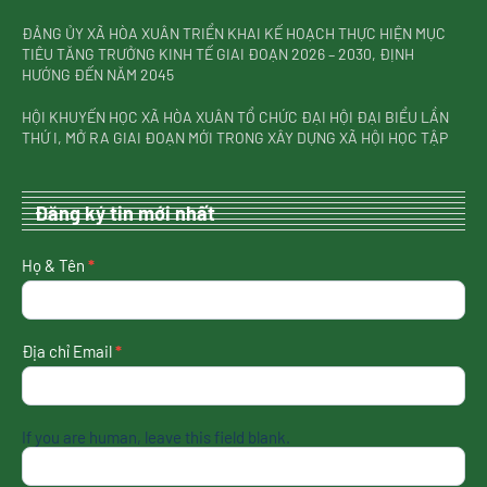
ĐẢNG ỦY XÃ HÒA XUÂN TRIỂN KHAI KẾ HOẠCH THỰC HIỆN MỤC
TIÊU TĂNG TRƯỞNG KINH TẾ GIAI ĐOẠN 2026 – 2030, ĐỊNH
HƯỚNG ĐẾN NĂM 2045
HỘI KHUYẾN HỌC XÃ HÒA XUÂN TỔ CHỨC ĐẠI HỘI ĐẠI BIỂU LẦN
THỨ I, MỞ RA GIAI ĐOẠN MỚI TRONG XÂY DỰNG XÃ HỘI HỌC TẬP
Đăng ký tin mới nhất
nhận
Họ & Tên
*
tin
mới
nhất
Địa chỉ Email
*
If you are human, leave this field blank.