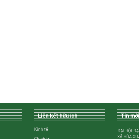
Liên kết hữu ích
Tin mớ
Kinh tế
ĐẠI HỘI ĐẠ
XÃ HÒA XU
Chính trị