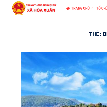
TRANG CHỦ
TỔ CHỨ
THẺ:
D