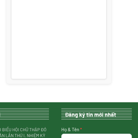
i
Đăng ký tin mới nhất
nhận
Họ & Tên
*
I BIỂU HỘI CHỮ THẬP ĐỎ
tin
ÂN LẦN THỨ I, NHIỆM KỲ