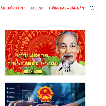
CẬN THÔNG TIN
DU LỊCH
THÔNG BÁO – VĂN BẢN