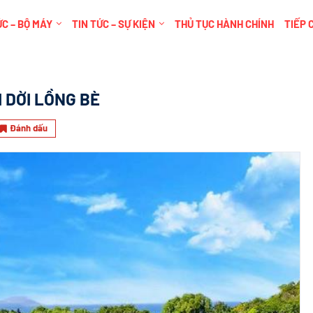
C – BỘ MÁY
TIN TỨC – SỰ KIỆN
THỦ TỤC HÀNH CHÍNH
TIẾP 
I DỜI LỒNG BÈ
Đánh dấu