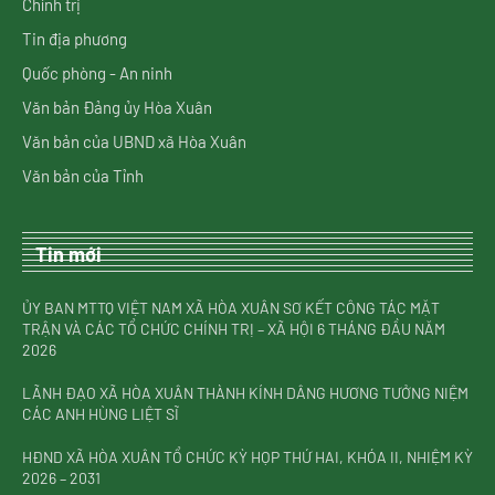
Chính trị
Tin địa phương
Quốc phòng - An ninh
Văn bản Đảng ủy Hòa Xuân
Văn bản của UBND xã Hòa Xuân
Văn bản của Tỉnh
Tin mới
ỦY BAN MTTQ VIỆT NAM XÃ HÒA XUÂN SƠ KẾT CÔNG TÁC MẶT
TRẬN VÀ CÁC TỔ CHỨC CHÍNH TRỊ – XÃ HỘI 6 THÁNG ĐẦU NĂM
2026
LÃNH ĐẠO XÃ HÒA XUÂN THÀNH KÍNH DÂNG HƯƠNG TƯỞNG NIỆM
CÁC ANH HÙNG LIỆT SĨ
HĐND XÃ HÒA XUÂN TỔ CHỨC KỲ HỌP THỨ HAI, KHÓA II, NHIỆM KỲ
2026 – 2031