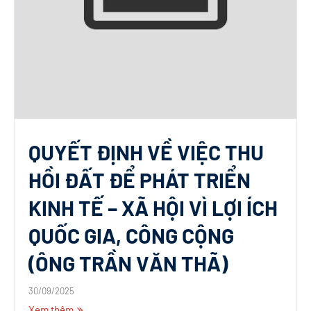
QUYẾT ĐỊNH VỀ VIỆC THU
HỒI ĐẤT ĐỂ PHÁT TRIỂN
KINH TẾ – XÃ HỘI VÌ LỢI ÍCH
QUỐC GIA, CÔNG CỘNG
(ÔNG TRẦN VĂN THÃ)
30/09/2025
Xem thêm