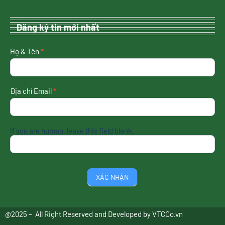
Đăng ký tin mới nhất
nhận
Họ & Tên
*
tin
mới
nhất
Địa chỉ Email
*
If you are human, leave this field blank.
XÁC NHẬN
@2025 – All Right Reserved and Developed by
VTCCo.vn