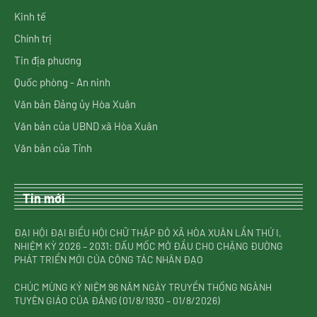
Kinh tế
Chính trị
Tin địa phương
Quốc phòng - An ninh
Văn bản Đảng ủy Hòa Xuân
Văn bản của UBND xã Hòa Xuân
Văn bản của Tỉnh
Tin mới
ĐẠI HỘI ĐẠI BIỂU HỘI CHỮ THẬP ĐỎ XÃ HÒA XUÂN LẦN THỨ I,
NHIỆM KỲ 2026 – 2031: DẤU MỐC MỞ ĐẦU CHO CHẶNG ĐƯỜNG
PHÁT TRIỂN MỚI CỦA CÔNG TÁC NHÂN ĐẠO
CHÚC MỪNG KỶ NIỆM 96 NĂM NGÀY TRUYỀN THỐNG NGÀNH
TUYÊN GIÁO CỦA ĐẢNG (01/8/1930 – 01/8/2026)