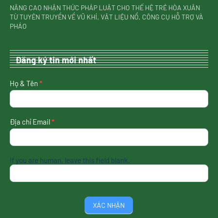
NÂNG CAO NHẬN THỨC PHÁP LUẬT CHO THẾ HỆ TRẺ HÒA XUÂN
TỪ TUYÊN TRUYỀN VỀ VŨ KHÍ, VẬT LIỆU NỔ, CÔNG CỤ HỖ TRỢ VÀ
PHÁO
Đăng ký tin mới nhất
nhận
Họ & Tên
*
tin
mới
nhất
Địa chỉ Email
*
If you are human, leave this field blank.
XÁC NHẬN