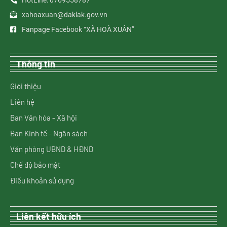
HotLine: 0769558787
xahoaxuan@daklak.gov.vn
Fanpage Facebook “XÃ HOÀ XUÂN”
Thông tin
Giới thiệu
Liên hệ
Ban Văn hóa - Xã hội
Ban Kinh tế - Ngân sách
Văn phòng UBND & HĐND
Chế độ bảo mật
Điều khoản sử dụng
Liên kết hữu ích