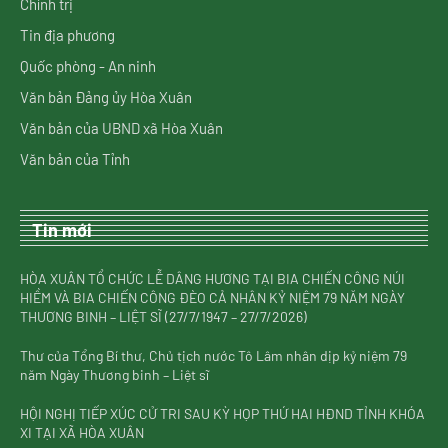
Chính trị
Tin địa phương
Quốc phòng - An ninh
Văn bản Đảng ủy Hòa Xuân
Văn bản của UBND xã Hòa Xuân
Văn bản của Tỉnh
Tin mới
HÒA XUÂN TỔ CHỨC LỄ DÂNG HƯƠNG TẠI BIA CHIẾN CÔNG NÚI
HIỀM VÀ BIA CHIẾN CÔNG ĐÈO CẢ NHÂN KỶ NIỆM 79 NĂM NGÀY
THƯƠNG BINH – LIỆT SĨ (27/7/1947 – 27/7/2026)
Thư của Tổng Bí thư, Chủ tịch nước Tô Lâm nhân dịp kỷ niệm 79
năm Ngày Thương binh – Liệt sĩ
HỘI NGHỊ TIẾP XÚC CỬ TRI SAU KỲ HỌP THỨ HAI HĐND TỈNH KHÓA
XI TẠI XÃ HÒA XUÂN