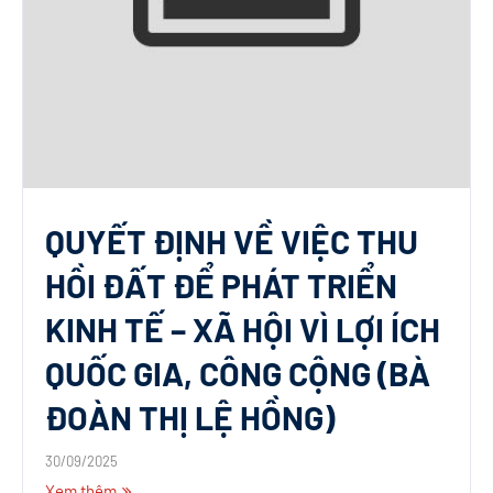
QUYẾT ĐỊNH VỀ VIỆC THU
HỒI ĐẤT ĐỂ PHÁT TRIỂN
KINH TẾ – XÃ HỘI VÌ LỢI ÍCH
QUỐC GIA, CÔNG CỘNG (BÀ
ĐOÀN THỊ LỆ HỒNG)
30/09/2025
Xem thêm