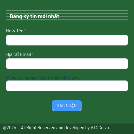
Đăng ký tin mới nhất
nhận
Họ & Tên
*
tin
mới
nhất
Địa chỉ Email
*
If you are human, leave this field blank.
XÁC NHẬN
@2025 – All Right Reserved and Developed by
VTCCo.vn