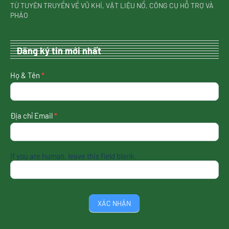
TỪ TUYÊN TRUYỀN VỀ VŨ KHÍ, VẬT LIỆU NỔ, CÔNG CỤ HỖ TRỢ VÀ
PHÁO
Đăng ký tin mới nhất
nhận
Họ & Tên
*
tin
mới
nhất
Địa chỉ Email
*
If you are human, leave this field blank.
XÁC NHẬN