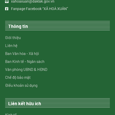
xahoaxuan@daklak.gov.vn
Fanpage Facebook “XÃ HOÀ XUÂN”
Thông tin
Giới thiệu
Liên hệ
Ban Văn hóa - Xã hội
Ban Kinh tế - Ngân sách
Văn phòng UBND & HĐND
Chế độ bảo mật
Điều khoản sử dụng
Liên kết hữu ích
Kinh tế