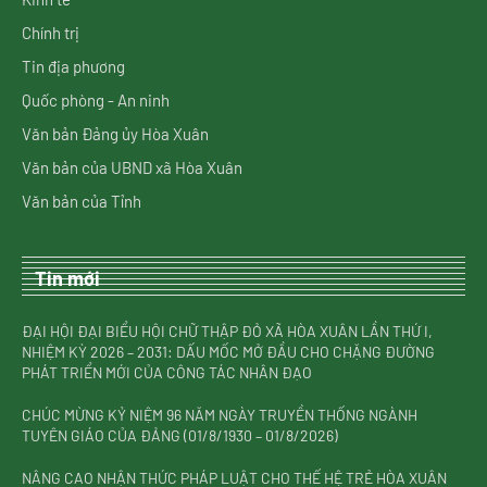
Chính trị
Tin địa phương
Quốc phòng - An ninh
Văn bản Đảng ủy Hòa Xuân
Văn bản của UBND xã Hòa Xuân
Văn bản của Tỉnh
Tin mới
ĐẠI HỘI ĐẠI BIỂU HỘI CHỮ THẬP ĐỎ XÃ HÒA XUÂN LẦN THỨ I,
NHIỆM KỲ 2026 – 2031: DẤU MỐC MỞ ĐẦU CHO CHẶNG ĐƯỜNG
PHÁT TRIỂN MỚI CỦA CÔNG TÁC NHÂN ĐẠO
CHÚC MỪNG KỶ NIỆM 96 NĂM NGÀY TRUYỀN THỐNG NGÀNH
TUYÊN GIÁO CỦA ĐẢNG (01/8/1930 – 01/8/2026)
NÂNG CAO NHẬN THỨC PHÁP LUẬT CHO THẾ HỆ TRẺ HÒA XUÂN