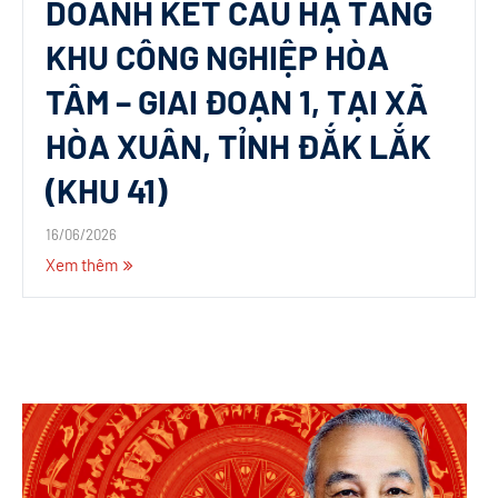
DOANH KẾT CẤU HẠ TẦNG
KHU CÔNG NGHIỆP HÒA
TÂM – GIAI ĐOẠN 1, TẠI XÃ
HÒA XUÂN, TỈNH ĐẮK LẮK
(KHU 41)
16/06/2026
Xem thêm