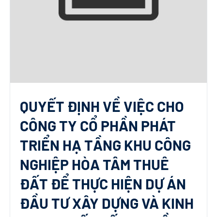
QUYẾT ĐỊNH VỀ VIỆC CHO
CÔNG TY CỔ PHẦN PHÁT
TRIỂN HẠ TẦNG KHU CÔNG
NGHIỆP HÒA TÂM THUÊ
ĐẤT ĐỂ THỰC HIỆN DỰ ÁN
ĐẦU TƯ XÂY DỰNG VÀ KINH