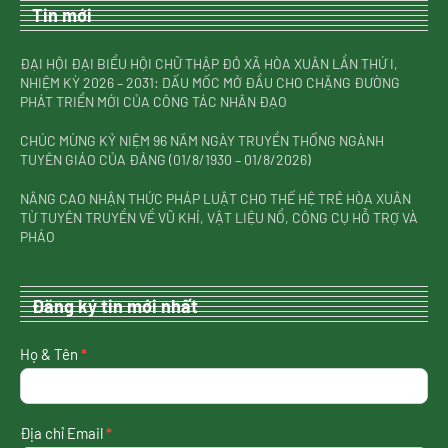
Tin mới
ĐẠI HỘI ĐẠI BIỂU HỘI CHỮ THẬP ĐỎ XÃ HÒA XUÂN LẦN THỨ I,
NHIỆM KỲ 2026 – 2031: DẤU MỐC MỞ ĐẦU CHO CHẶNG ĐƯỜNG
PHÁT TRIỂN MỚI CỦA CÔNG TÁC NHÂN ĐẠO
CHÚC MỪNG KỶ NIỆM 96 NĂM NGÀY TRUYỀN THỐNG NGÀNH
TUYÊN GIÁO CỦA ĐẢNG (01/8/1930 – 01/8/2026)
NÂNG CAO NHẬN THỨC PHÁP LUẬT CHO THẾ HỆ TRẺ HÒA XUÂN
TỪ TUYÊN TRUYỀN VỀ VŨ KHÍ, VẬT LIỆU NỔ, CÔNG CỤ HỖ TRỢ VÀ
PHÁO
Đăng ký tin mới nhất
nhận
Họ & Tên
*
tin
mới
nhất
Địa chỉ Email
*