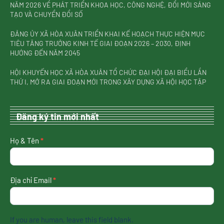
NĂM 2026 VỀ PHÁT TRIỂN KHOA HỌC, CÔNG NGHỆ, ĐỔI MỚI SÁNG
TẠO VÀ CHUYỂN ĐỔI SỐ
ĐẢNG ỦY XÃ HÒA XUÂN TRIỂN KHAI KẾ HOẠCH THỰC HIỆN MỤC
TIÊU TĂNG TRƯỞNG KINH TẾ GIAI ĐOẠN 2026 – 2030, ĐỊNH
HƯỚNG ĐẾN NĂM 2045
HỘI KHUYẾN HỌC XÃ HÒA XUÂN TỔ CHỨC ĐẠI HỘI ĐẠI BIỂU LẦN
THỨ I, MỞ RA GIAI ĐOẠN MỚI TRONG XÂY DỰNG XÃ HỘI HỌC TẬP
Đăng ký tin mới nhất
nhận
Họ & Tên
*
tin
mới
nhất
Địa chỉ Email
*
If you are human, leave this field blank.