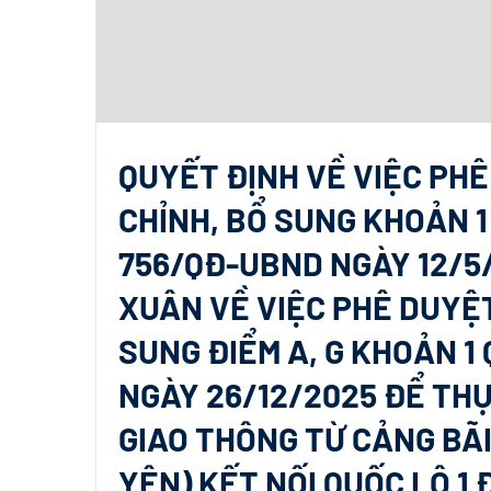
QUYẾT ĐỊNH VỀ VIỆC PH
CHỈNH, BỔ SUNG KHOẢN 1
756/QĐ-UBND NGÀY 12/5
XUÂN VỀ VIỆC PHÊ DUYỆ
SUNG ĐIỂM A, G KHOẢN 1
NGÀY 26/12/2025 ĐỂ TH
GIAO THÔNG TỪ CẢNG BÃI
YÊN) KẾT NỐI QUỐC LỘ 1 