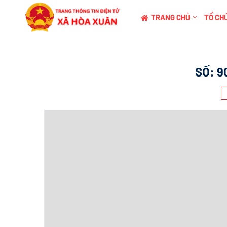
TRANG CHỦ
TỔ CHỨ
SỐ:
9