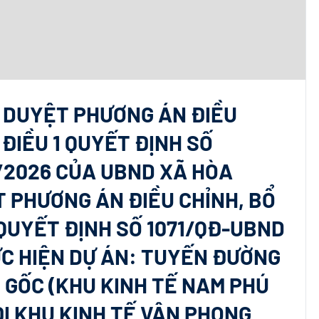
Ê DUYỆT PHƯƠNG ÁN ĐIỀU
 ĐIỀU 1 QUYẾT ĐỊNH SỐ
/2026 CỦA UBND XÃ HÒA
T PHƯƠNG ÁN ĐIỀU CHỈNH, BỔ
 QUYẾT ĐỊNH SỐ 1071/QĐ-UBND
ỰC HIỆN DỰ ÁN: TUYẾN ĐƯỜNG
 GỐC (KHU KINH TẾ NAM PHÚ
ĐI KHU KINH TẾ VÂN PHONG