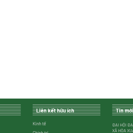
Liên kết hữu ích
Tin mớ
Kinh tế
ĐẠI HỘI ĐẠ
XÃ HÒA XU
Chính trị