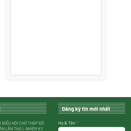
i
Đăng ký tin mới nhất
nhận
Họ & Tên
*
I BIỂU HỘI CHỮ THẬP ĐỎ
tin
ÂN LẦN THỨ I, NHIỆM KỲ