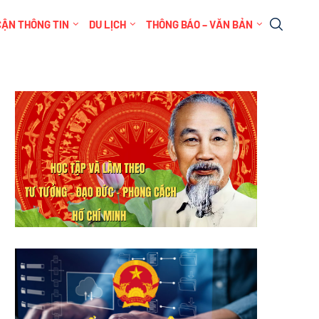
CẬN THÔNG TIN
DU LỊCH
THÔNG BÁO – VĂN BẢN