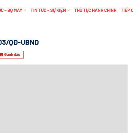
C – BỘ MÁY
TIN TỨC – SỰ KIỆN
THỦ TỤC HÀNH CHÍNH
TIẾP 
03/QĐ-UBND
Đánh dấu