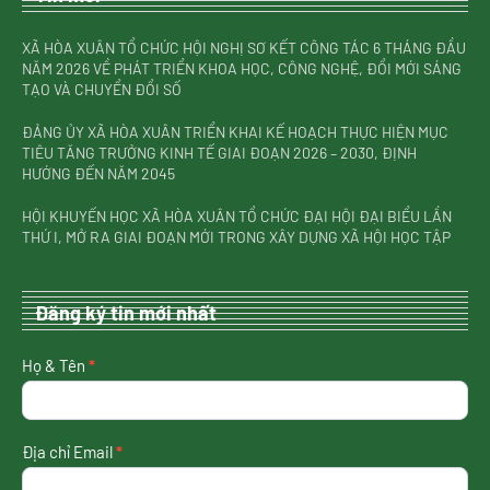
XÃ HÒA XUÂN TỔ CHỨC HỘI NGHỊ SƠ KẾT CÔNG TÁC 6 THÁNG ĐẦU
NĂM 2026 VỀ PHÁT TRIỂN KHOA HỌC, CÔNG NGHỆ, ĐỔI MỚI SÁNG
TẠO VÀ CHUYỂN ĐỔI SỐ
ĐẢNG ỦY XÃ HÒA XUÂN TRIỂN KHAI KẾ HOẠCH THỰC HIỆN MỤC
TIÊU TĂNG TRƯỞNG KINH TẾ GIAI ĐOẠN 2026 – 2030, ĐỊNH
HƯỚNG ĐẾN NĂM 2045
HỘI KHUYẾN HỌC XÃ HÒA XUÂN TỔ CHỨC ĐẠI HỘI ĐẠI BIỂU LẦN
THỨ I, MỞ RA GIAI ĐOẠN MỚI TRONG XÂY DỰNG XÃ HỘI HỌC TẬP
Đăng ký tin mới nhất
nhận
Họ & Tên
*
tin
mới
nhất
Địa chỉ Email
*