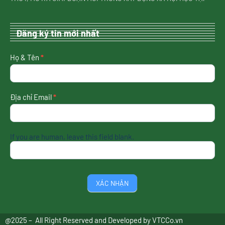
Đăng ký tin mới nhất
nhận
Họ & Tên
*
tin
mới
nhất
Địa chỉ Email
*
If you are human, leave this field blank.
XÁC NHẬN
@2025 – All Right Reserved and Developed by
VTCCo.vn