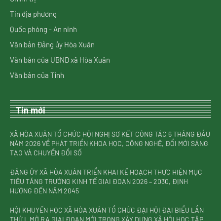
Tin địa phương
Quốc phòng - An ninh
Văn bản Đảng ủy Hòa Xuân
Văn bản của UBND xã Hòa Xuân
Văn bản của Tỉnh
Tin mới
XÃ HÒA XUÂN TỔ CHỨC HỘI NGHỊ SƠ KẾT CÔNG TÁC 6 THÁNG ĐẦU
NĂM 2026 VỀ PHÁT TRIỂN KHOA HỌC, CÔNG NGHỆ, ĐỔI MỚI SÁNG
TẠO VÀ CHUYỂN ĐỔI SỐ
ĐẢNG ỦY XÃ HÒA XUÂN TRIỂN KHAI KẾ HOẠCH THỰC HIỆN MỤC
TIÊU TĂNG TRƯỞNG KINH TẾ GIAI ĐOẠN 2026 – 2030, ĐỊNH
HƯỚNG ĐẾN NĂM 2045
HỘI KHUYẾN HỌC XÃ HÒA XUÂN TỔ CHỨC ĐẠI HỘI ĐẠI BIỂU LẦN
THỨ I, MỞ RA GIAI ĐOẠN MỚI TRONG XÂY DỰNG XÃ HỘI HỌC TẬP