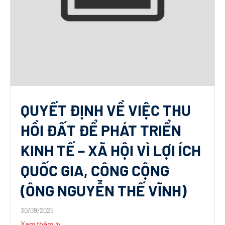
QUYẾT ĐỊNH VỀ VIỆC THU
HỒI ĐẤT ĐỂ PHÁT TRIỂN
KINH TẾ – XÃ HỘI VÌ LỢI ÍCH
QUỐC GIA, CÔNG CỘNG
(ÔNG NGUYỄN THẾ VĨNH)
30/09/2025
Xem thêm