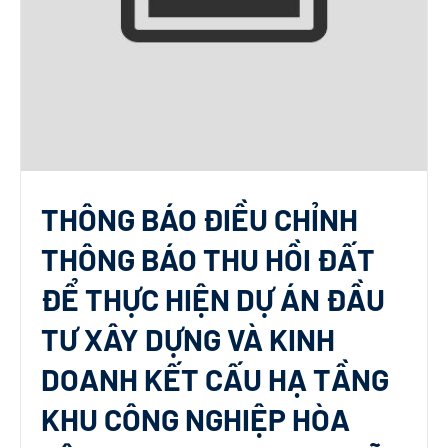
THÔNG BÁO ĐIỀU CHỈNH
THÔNG BÁO THU HỒI ĐẤT
ĐỂ THỰC HIỆN DỰ ÁN ĐẦU
TƯ XÂY DỰNG VÀ KINH
DOANH KẾT CẤU HẠ TẦNG
KHU CÔNG NGHIỆP HÒA