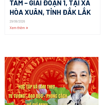
TÂM – GIAI ĐOẠN 1, TẠI XÃ
HÒA XUÂN, TỈNH ĐẮK LẮK
29/06/2026
Xem thêm