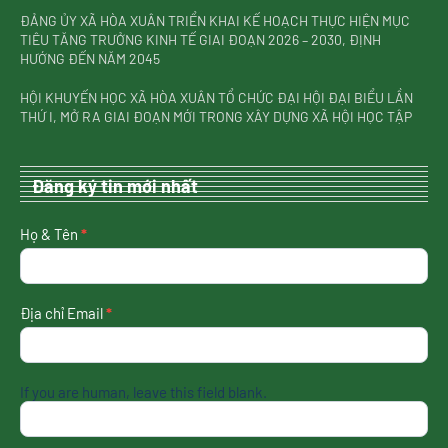
ĐẢNG ỦY XÃ HÒA XUÂN TRIỂN KHAI KẾ HOẠCH THỰC HIỆN MỤC
TIÊU TĂNG TRƯỞNG KINH TẾ GIAI ĐOẠN 2026 – 2030, ĐỊNH
HƯỚNG ĐẾN NĂM 2045
HỘI KHUYẾN HỌC XÃ HÒA XUÂN TỔ CHỨC ĐẠI HỘI ĐẠI BIỂU LẦN
THỨ I, MỞ RA GIAI ĐOẠN MỚI TRONG XÂY DỰNG XÃ HỘI HỌC TẬP
Đăng ký tin mới nhất
nhận
Họ & Tên
*
tin
mới
nhất
Địa chỉ Email
*
If you are human, leave this field blank.