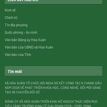
Kinh tế
Chính trị
Tin địa phương
Quốc phòng - An ninh
Văn bản Đảng ủy Hòa Xuân
Văn bản của UBND xã Hòa Xuân
Văn bản của Tỉnh
Tin mới
XÃ HÒA XUÂN TỔ CHỨC HỘI NGHỊ SƠ KẾT CÔNG TÁC 6 THÁNG ĐẦU
NĂM 2026 VỀ PHÁT TRIỂN KHOA HỌC, CÔNG NGHỆ, ĐỔI MỚI SÁNG
TẠO VÀ CHUYỂN ĐỔI SỐ
ĐẢNG ỦY XÃ HÒA XUÂN TRIỂN KHAI KẾ HOẠCH THỰC HIỆN MỤC
TIÊU TĂNG TRƯỞNG KINH TẾ GIAI ĐOẠN 2026 – 2030, ĐỊNH