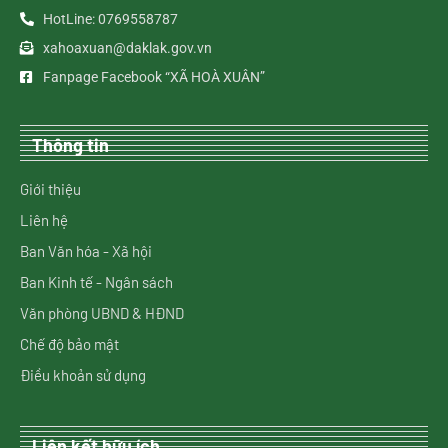
HotLine: 0769558787
xahoaxuan@daklak.gov.vn
Fanpage Facebook “XÃ HOÀ XUÂN”
Thông tin
Giới thiệu
Liên hệ
Ban Văn hóa - Xã hội
Ban Kinh tế - Ngân sách
Văn phòng UBND & HĐND
Chế độ bảo mật
Điều khoản sử dụng
Liên kết hữu ích