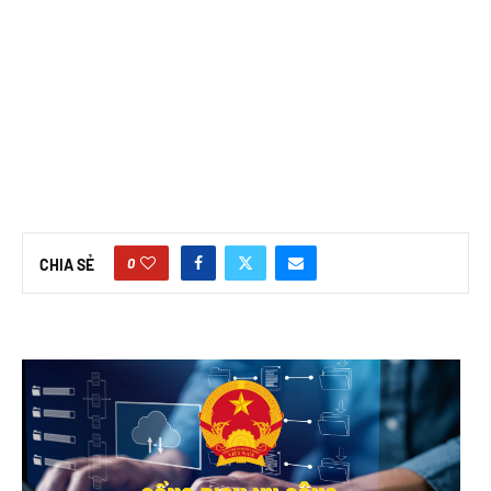
0
CHIA SẺ