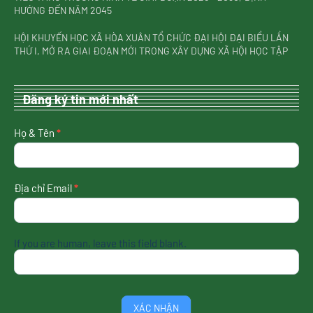
HƯỚNG ĐẾN NĂM 2045
HỘI KHUYẾN HỌC XÃ HÒA XUÂN TỔ CHỨC ĐẠI HỘI ĐẠI BIỂU LẦN
THỨ I, MỞ RA GIAI ĐOẠN MỚI TRONG XÂY DỰNG XÃ HỘI HỌC TẬP
Đăng ký tin mới nhất
nhận
Họ & Tên
*
tin
mới
nhất
Địa chỉ Email
*
If you are human, leave this field blank.
XÁC NHẬN