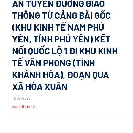
ÁN TUYẾN ĐƯỜNG GIAO
THÔNG TỪ CẢNG BÃI GỐC
(KHU KINH TẾ NAM PHÚ
YÊN, TỈNH PHÚ YÊN) KẾT
NỐI QUỐC LỘ 1 ĐI KHU KINH
TẾ VÂN PHONG (TỈNH
KHÁNH HÒA), ĐOẠN QUA
XÃ HÒA XUÂN
11/06/2026
Xem thêm