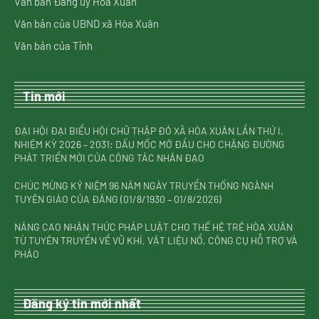
Văn bản Đảng ủy Hòa Xuân
Văn bản của UBND xã Hòa Xuân
Văn bản của Tỉnh
Tin mới
ĐẠI HỘI ĐẠI BIỂU HỘI CHỮ THẬP ĐỎ XÃ HÒA XUÂN LẦN THỨ I,
NHIỆM KỲ 2026 – 2031: DẤU MỐC MỞ ĐẦU CHO CHẶNG ĐƯỜNG
PHÁT TRIỂN MỚI CỦA CÔNG TÁC NHÂN ĐẠO
CHÚC MỪNG KỶ NIỆM 96 NĂM NGÀY TRUYỀN THỐNG NGÀNH
TUYÊN GIÁO CỦA ĐẢNG (01/8/1930 – 01/8/2026)
NÂNG CAO NHẬN THỨC PHÁP LUẬT CHO THẾ HỆ TRẺ HÒA XUÂN
TỪ TUYÊN TRUYỀN VỀ VŨ KHÍ, VẬT LIỆU NỔ, CÔNG CỤ HỖ TRỢ VÀ
PHÁO
Đăng ký tin mới nhất