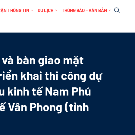
CẬN THÔNG TIN
DU LỊCH
THÔNG BÁO – VĂN BẢN
c và bàn giao mặt
riển khai thi công dự
u kinh tế Nam Phú
tế Vân Phong (tỉnh