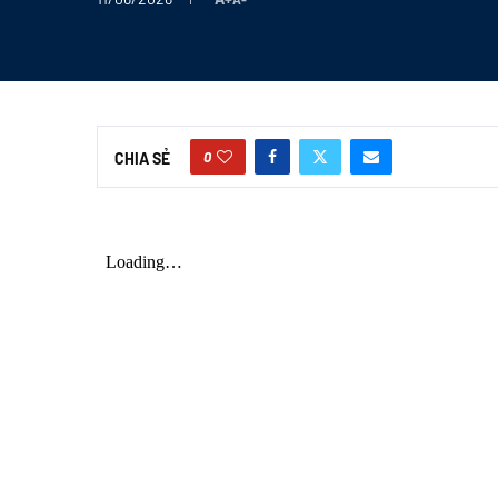
0
CHIA SẺ