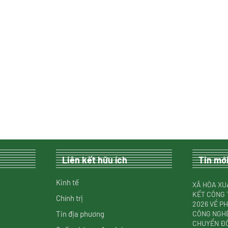
Liên kết hữu ích
Tin mớ
Kinh tế
XÃ HÒA XU
KẾT CÔNG 
Chính trị
2026 VỀ P
Tin địa phương
CÔNG NGHỆ
CHUYỂN ĐỔ