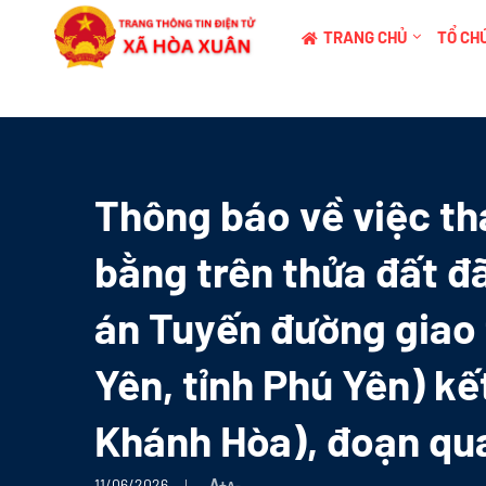
TRANG CHỦ
TỔ CHỨ
Thông báo về việc thá
bằng trên thửa đất đã
án Tuyến đường giao 
Yên, tỉnh Phú Yên) kế
Khánh Hòa), đoạn qu
11/06/2026
A+
A-