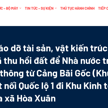
C – BỘ MÁY
TIN TỨC – SỰ KIỆN
THỦ TỤC HÀNH CHÍNH
TIẾP 
o dỡ tài sản, vật kiến trú
 thu hồi đất để Nhà nước t
thông từ Cảng Bãi Gốc (Kh
t nối Quốc lộ 1 đi Khu Kinh 
a xã Hòa Xuân