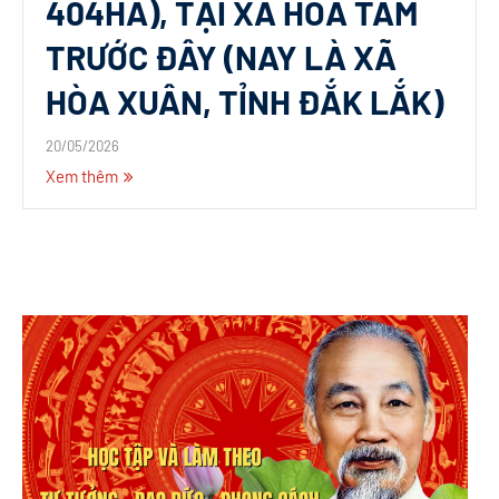
404HA), TẠI XÃ HÒA TÂM
TRƯỚC ĐÂY (NAY LÀ XÃ
HÒA XUÂN, TỈNH ĐẮK LẮK)
20/05/2026
Xem thêm