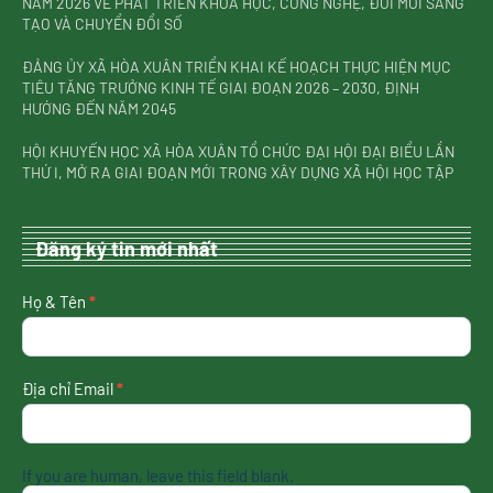
NĂM 2026 VỀ PHÁT TRIỂN KHOA HỌC, CÔNG NGHỆ, ĐỔI MỚI SÁNG
TẠO VÀ CHUYỂN ĐỔI SỐ
ĐẢNG ỦY XÃ HÒA XUÂN TRIỂN KHAI KẾ HOẠCH THỰC HIỆN MỤC
TIÊU TĂNG TRƯỞNG KINH TẾ GIAI ĐOẠN 2026 – 2030, ĐỊNH
HƯỚNG ĐẾN NĂM 2045
HỘI KHUYẾN HỌC XÃ HÒA XUÂN TỔ CHỨC ĐẠI HỘI ĐẠI BIỂU LẦN
THỨ I, MỞ RA GIAI ĐOẠN MỚI TRONG XÂY DỰNG XÃ HỘI HỌC TẬP
Đăng ký tin mới nhất
nhận
Họ & Tên
*
tin
mới
nhất
Địa chỉ Email
*
If you are human, leave this field blank.