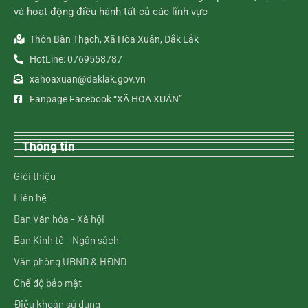
và hoạt động điều hành tất cả các lĩnh vực
Thôn Bàn Thạch, Xã Hòa Xuân, Đắk Lắk
HotLine: 0769558787
xahoaxuan@daklak.gov.vn
Fanpage Facebook “XÃ HOÀ XUÂN”
Thông tin
Giới thiệu
Liên hệ
Ban Văn hóa - Xã hội
Ban Kinh tế - Ngân sách
Văn phòng UBND & HĐND
Chế độ bảo mật
Điều khoản sử dụng