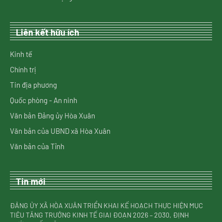
Liên kết hữu ích
Kinh tế
Chính trị
Tin địa phương
Quốc phòng - An ninh
Văn bản Đảng ủy Hòa Xuân
Văn bản của UBND xã Hòa Xuân
Văn bản của Tỉnh
Tin mới
ĐẢNG ỦY XÃ HÒA XUÂN TRIỂN KHAI KẾ HOẠCH THỰC HIỆN MỤC
TIÊU TĂNG TRƯỞNG KINH TẾ GIAI ĐOẠN 2026 – 2030, ĐỊNH