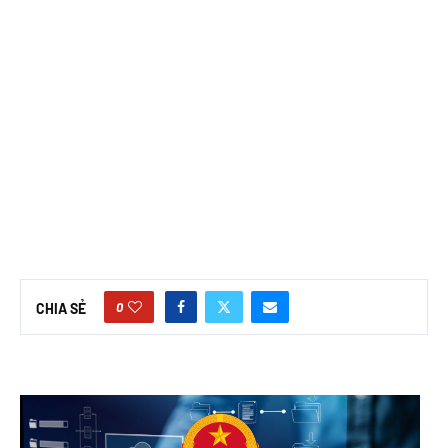
0
CHIA SẺ