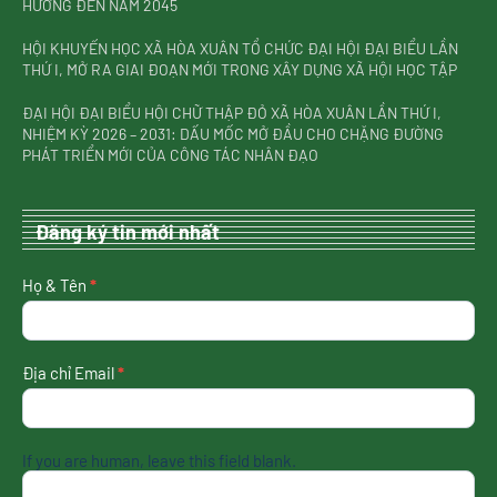
HƯỚNG ĐẾN NĂM 2045
HỘI KHUYẾN HỌC XÃ HÒA XUÂN TỔ CHỨC ĐẠI HỘI ĐẠI BIỂU LẦN
THỨ I, MỞ RA GIAI ĐOẠN MỚI TRONG XÂY DỰNG XÃ HỘI HỌC TẬP
ĐẠI HỘI ĐẠI BIỂU HỘI CHỮ THẬP ĐỎ XÃ HÒA XUÂN LẦN THỨ I,
NHIỆM KỲ 2026 – 2031: DẤU MỐC MỞ ĐẦU CHO CHẶNG ĐƯỜNG
PHÁT TRIỂN MỚI CỦA CÔNG TÁC NHÂN ĐẠO
Đăng ký tin mới nhất
nhận
Họ & Tên
*
tin
mới
nhất
Địa chỉ Email
*
If you are human, leave this field blank.