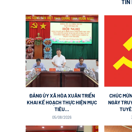
TIN
ĐẢNG ỦY XÃ HÒA XUÂN TRIỂN
CHÚC MỪN
KHAI KẾ HOẠCH THỰC HIỆN MỤC
NGÀY TRU
TIÊU...
TUYÊN
05/08/2026