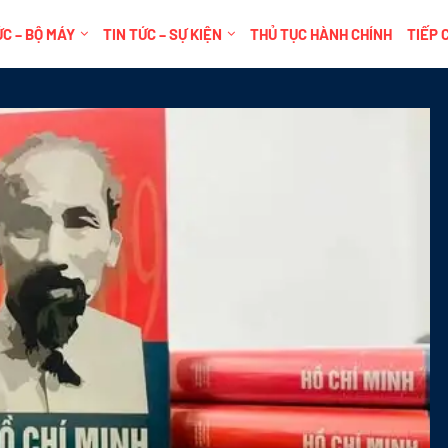
C – BỘ MÁY
TIN TỨC – SỰ KIỆN
THỦ TỤC HÀNH CHÍNH
TIẾP 