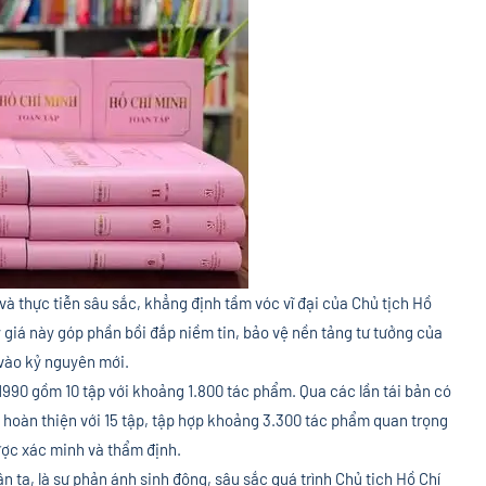
ận và thực tiễn sâu sắc, khẳng định tầm vóc vĩ đại của Chủ tịch Hồ
ý giá này góp phần bồi đắp niềm tin, bảo vệ nền tảng tư tưởng của
vào kỷ nguyên mới.
1990 gồm 10 tập với khoảng 1.800 tác phẩm. Qua các lần tái bản có
c hoàn thiện với 15 tập, tập hợp khoảng 3.300 tác phẩm quan trọng
ược xác minh và thẩm định.
ân ta, là sự phản ánh sinh động, sâu sắc quá trình Chủ tịch Hồ Chí