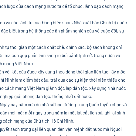
 sách lược của cách mạng nước ta để tổ chức, lãnh đạo cách mạng
inh và các lãnh tụ của Đảng biên soạn, Nhà xuất bản Chính trị quốc
rị đặc biệt trong hệ thống các ấn phẩm nghiên cứu về cuộc đời, sự
ình tự thời gian một cách chặt chẽ, chính xác, bộ sách không chỉ
i, mà còn góp phần làm sáng rõ bối cảnh lịch sử, trong nước và
ách mạng Việt Nam.
iện với kết cấu được xây dựng theo dòng thời gian liên tục, lấy mốc
hí Minh làm điểm bắt đầu, trải qua các sự kiện thời niên thiếu cho
ạo cách mạng Việt Nam giành độc lập dân tộc, xây dựng Nhà nước
nghiệp giải phóng dân tộc, thống nhất đất nước.
 – Ngày này năm xưa do nhà sử học Dương Trung Quốc tuyển chọn và
n mới mẻ: mỗi ngày trong năm là một lát cắt lịch sử, ghi lại sinh
g cách mạng của Chủ tịch Hồ Chí Minh.
 quyết sách trọng đại liên quan đến vận mệnh đất nước mà Người