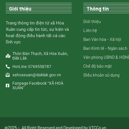
Giới thiệu
Thông tin
Giới thiệu
Trang thông tin điện tử xã Hòa
Xuân cung cấp tin tức, sự kiện và
Liên hệ
hoạt động điều hành tất cả các
Ban Văn hóa - Xã hội
lĩnh vực
Ban Kinh tế - Ngân sách
Thôn Bàn Thạch, Xã Hòa Xuân,
Văn phòng UBND & HĐN
Đắk Lắk
Chế độ bảo mật
HotLine: 0769558787
Điều khoản sử dụng
xahoaxuan@daklak.gov.vn
Fanpage Facebook “XÃ HOÀ
XUÂN”
@2025 – All Right Reserved and Developed by
VTCCo.vn