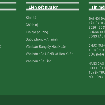
Liên kết hữu ích
Tin mớ
Kinh tế
ĐẠI HỘI ĐẠ
XÃ HÒA XU
Chính trị
2026 – 20
Tin địa phương
CHẶNG ĐƯỜ
CÔNG TÁC
Quốc phòng - An ninh
CHÚC MỪNG
D
Văn bản Đảng ủy Hòa Xuân
TRUYỀN T
Văn bản của UBND xã Hòa Xuân
CỦA ĐẢNG (
Văn bản của Tỉnh
NÂNG CAO
CHO THẾ H
TUYÊN TRU
NỔ, CÔNG 