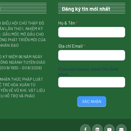
i
Đăng ký tin mới nhất
nhận
Họ & Tên
*
I BIỂU HỘI CHỮ THẬP ĐỎ
tin
ÂN LẦN THỨ I, NHIỆM KỲ
mới
31: DẤU MỐC MỞ ĐẦU CHO
nhất
NG PHÁT TRIỂN MỚI CỦA
 NHÂN ĐẠO
Địa chỉ Email
*
 KỶ NIỆM 96 NĂM NGÀY
HỐNG NGÀNH TUYÊN GIÁO
01/8/1930 – 01/8/2026)
If you are human, leave this field
blank.
 NHẬN THỨC PHÁP LUẬT
Ệ TRẺ HÒA XUÂN TỪ
YỀN VỀ VŨ KHÍ, VẬT LIỆU
CỤ HỖ TRỢ VÀ PHÁO
XÁC NHẬN