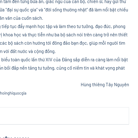
n tâm đến từng bữa ăn, giấc ngủ của cán bộ, chiến sĩ, hay gửi thư
ữa “đại sự quốc gia” và “đời sống thường nhật” đã làm nổi bật chiều
hân văn của cuốn sách.
 tiếp tục đẩy mạnh học tập và làm theo tư tưởng, đạo đức, phong
rị khoa học và thực tiễn như ba bộ sách nói trên càng trở nên thiết
 các bộ sách còn hướng tới đông đảo bạn đọc, giúp mỗi người tìm
ệm với đất nước và cộng đồng.
i biểu toàn quốc lần thứ XIV của Đảng sắp diễn ra càng làm nổi bật
hần bồi đắp nền tảng tư tưởng, củng cố niềm tin và khát vọng phát
Hùng thiêng Tây Nguyên
mhoinghiquocgia