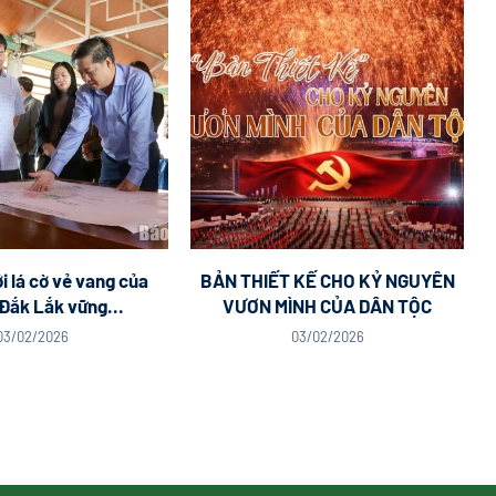
i lá cờ vẻ vang của
BẢN THIẾT KẾ CHO KỶ NGUYÊN
Đắk Lắk vững...
VƯƠN MÌNH CỦA DÂN TỘC
03/02/2026
03/02/2026