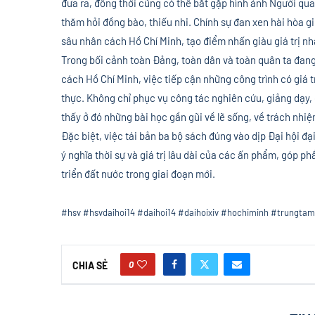
đưa ra, đồng thời cũng có thể bắt gặp hình ảnh Người qua
thăm hỏi đồng bào, thiếu nhi. Chính sự đan xen hài hòa gi
sâu nhân cách Hồ Chí Minh, tạo điểm nhấn giàu giá trị n
Trong bối cảnh toàn Đảng, toàn dân và toàn quân ta đang
cách Hồ Chí Minh, việc tiếp cận những công trình có giá t
thực. Không chỉ phục vụ công tác nghiên cứu, giảng dạy,
thấy ở đó những bài học gần gũi về lẽ sống, về trách nhi
Đặc biệt, việc tái bản ba bộ sách đúng vào dịp Đại hội đạ
ý nghĩa thời sự và giá trị lâu dài của các ấn phẩm, góp p
triển đất nước trong giai đoạn mới.
#hsv #hsvdaihoi14 #daihoi14 #daihoixiv #hochiminh #trungta
0
CHIA SẺ