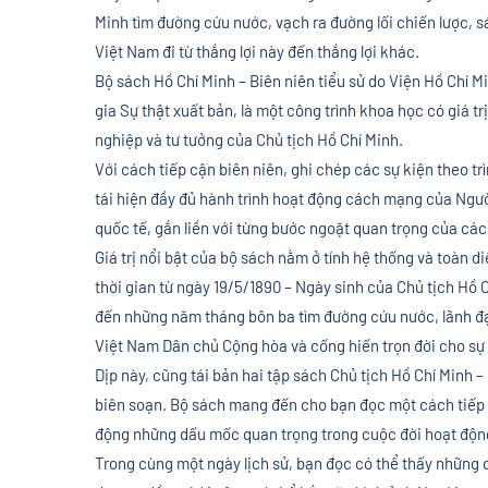
Minh tìm đường cứu nước, vạch ra đường lối chiến lược,
Việt Nam đi từ thắng lợi này đến thắng lợi khác.
Bộ sách Hồ Chí Minh – Biên niên tiểu sử do Viện Hồ Chí M
gia Sự thật xuất bản, là một công trình khoa học có giá t
nghiệp và tư tưởng của Chủ tịch Hồ Chí Minh.
Với cách tiếp cận biên niên, ghi chép các sự kiện theo tr
tái hiện đầy đủ hành trình hoạt động cách mạng của Ngườ
quốc tế, gắn liền với từng bước ngoặt quan trọng của c
Giá trị nổi bật của bộ sách nằm ở tính hệ thống và toàn d
thời gian từ ngày 19/5/1890 – Ngày sinh của Chủ tịch Hồ C
đến những năm tháng bôn ba tìm đường cứu nước, lãnh đ
Việt Nam Dân chủ Cộng hòa và cống hiến trọn đời cho sự 
Dịp này, cũng tái bản hai tập sách Chủ tịch Hồ Chí Minh
biên soạn. Bộ sách mang đến cho bạn đọc một cách tiếp cậ
động những dấu mốc quan trọng trong cuộc đời hoạt độn
Trong cùng một ngày lịch sử, bạn đọc có thể thấy những