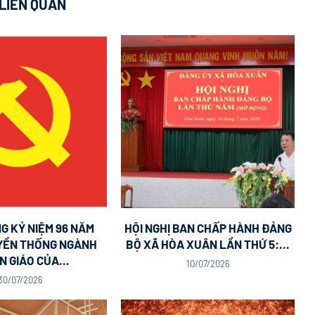
 LIÊN QUAN
G KỶ NIỆM 96 NĂM
HỘI NGHỊ BAN CHẤP HÀNH ĐẢNG
YỀN THỐNG NGÀNH
BỘ XÃ HÒA XUÂN LẦN THỨ 5:...
 GIÁO CỦA...
10/07/2026
30/07/2026