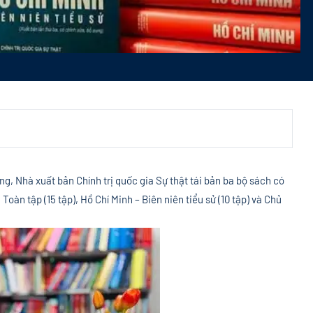
g, Nhà xuất bản Chính trị quốc gia Sự thật tái bản ba bộ sách có
Toàn tập (15 tập), Hồ Chí Minh – Biên niên tiểu sử (10 tập) và Chủ