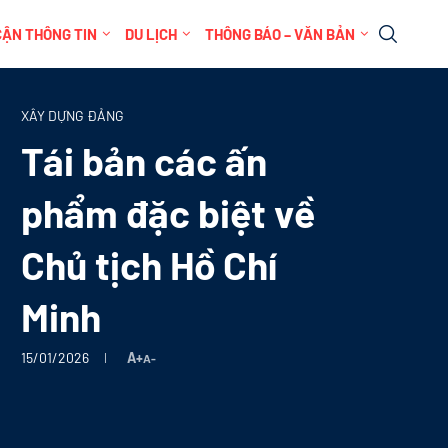
CẬN THÔNG TIN
DU LỊCH
THÔNG BÁO – VĂN BẢN
XÂY DỰNG ĐẢNG
Tái bản các ấn
phẩm đặc biệt về
Chủ tịch Hồ Chí
Minh
15/01/2026
A+
A-