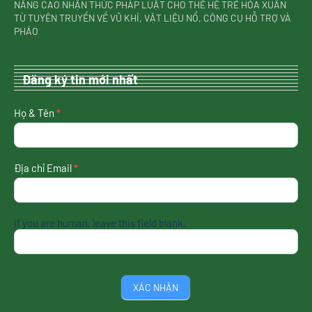
NÂNG CAO NHẬN THỨC PHÁP LUẬT CHO THẾ HỆ TRẺ HÒA XUÂN
TỪ TUYÊN TRUYỀN VỀ VŨ KHÍ, VẬT LIỆU NỔ, CÔNG CỤ HỖ TRỢ VÀ
PHÁO
Đăng ký tin mới nhất
nhận
Họ & Tên
*
tin
mới
nhất
Địa chỉ Email
*
If you are human, leave this field blank.
XÁC NHẬN