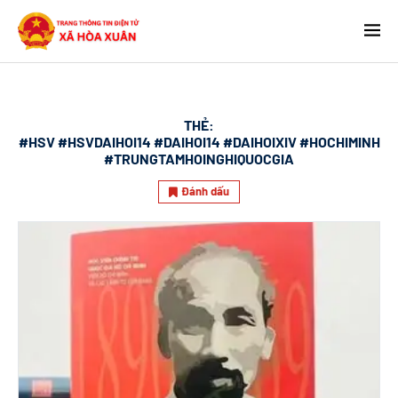
THẺ:
#HSV #HSVDAIHOI14 #DAIHOI14 #DAIHOIXIV #HOCHIMINH
#TRUNGTAMHOINGHIQUOCGIA
Đánh dấu