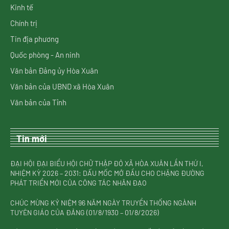
Kinh tế
Chính trị
Tin địa phương
Quốc phòng - An ninh
Văn bản Đảng ủy Hòa Xuân
Văn bản của UBND xã Hòa Xuân
Văn bản của Tỉnh
Tin mới
ĐẠI HỘI ĐẠI BIỂU HỘI CHỮ THẬP ĐỎ XÃ HÒA XUÂN LẦN THỨ I,
NHIỆM KỲ 2026 – 2031: DẤU MỐC MỞ ĐẦU CHO CHẶNG ĐƯỜNG
PHÁT TRIỂN MỚI CỦA CÔNG TÁC NHÂN ĐẠO
CHÚC MỪNG KỶ NIỆM 96 NĂM NGÀY TRUYỀN THỐNG NGÀNH
TUYÊN GIÁO CỦA ĐẢNG (01/8/1930 – 01/8/2026)