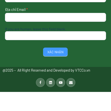
nhất
Địa chỉ Email
*
If you are human, leave this field blank.
XÁC NHẬN
@2025 – All Right Reserved and Developed by
VTCCo.vn