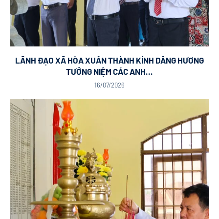
LÃNH ĐẠO XÃ HÒA XUÂN THÀNH KÍNH DÂNG HƯƠNG
TƯỞNG NIỆM CÁC ANH...
16/07/2026