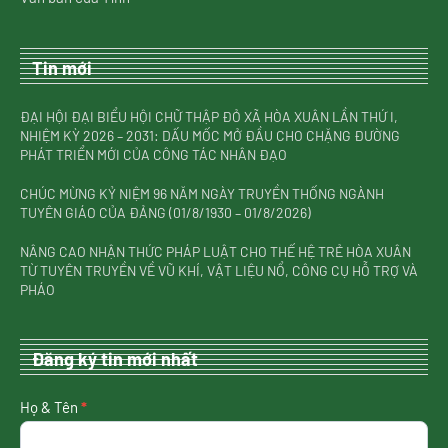
Tin mới
ĐẠI HỘI ĐẠI BIỂU HỘI CHỮ THẬP ĐỎ XÃ HÒA XUÂN LẦN THỨ I,
NHIỆM KỲ 2026 – 2031: DẤU MỐC MỞ ĐẦU CHO CHẶNG ĐƯỜNG
PHÁT TRIỂN MỚI CỦA CÔNG TÁC NHÂN ĐẠO
CHÚC MỪNG KỶ NIỆM 96 NĂM NGÀY TRUYỀN THỐNG NGÀNH
TUYÊN GIÁO CỦA ĐẢNG (01/8/1930 – 01/8/2026)
NÂNG CAO NHẬN THỨC PHÁP LUẬT CHO THẾ HỆ TRẺ HÒA XUÂN
TỪ TUYÊN TRUYỀN VỀ VŨ KHÍ, VẬT LIỆU NỔ, CÔNG CỤ HỖ TRỢ VÀ
PHÁO
Đăng ký tin mới nhất
nhận
Họ & Tên
*
tin
mới