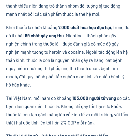
thanh thiếu niên đang trở thành nhóm đối tượng bị tác động
mạnh nhất bởi các sản phẩm thuốc lá thế hệ mới.
Khói thuốc lá chứa khoảng
7.000 chất hóa học độc hại
, trong đó
có ít nhất
69 chất gây ung thư
. Nicotine – thành phần gây
nghiện chính trong thuốc lá – được đánh giá có mức độ gây
nghiện mạnh tương tự heroin và cocaine. Ngoài tác động lên hệ
thần kinh, thuốc lá còn là nguyên nhân gây ra hàng loạt bệnh
nguy hiểm như ung thư phổi, ung thư thanh quản, bệnh tim
mạch, đột quỵ, bệnh phổi tắc nghẽn mạn tính và nhiều bệnh lý
hô hấp khác.
Tại Việt Nam, mỗi năm có khoảng
103.000 người tử vong
do các
bệnh liên quan đến thuốc lá. Không chỉ gây tổn hại sức khỏe,
thuốc lá còn tạo gánh nặng lớn về kinh tế và môi trường, với tổng
thiệt hại ước tính lên tới hơn 2% GDP mỗi năm.
Thuốc lá điện tử – “vỏ bọc công nghệ” đầy nguy hiểm