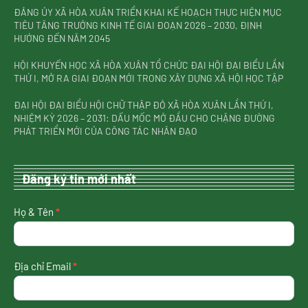
ĐẢNG ỦY XÃ HÒA XUÂN TRIỂN KHAI KẾ HOẠCH THỰC HIỆN MỤC
TIÊU TĂNG TRƯỞNG KINH TẾ GIAI ĐOẠN 2026 – 2030, ĐỊNH
HƯỚNG ĐẾN NĂM 2045
HỘI KHUYẾN HỌC XÃ HÒA XUÂN TỔ CHỨC ĐẠI HỘI ĐẠI BIỂU LẦN
THỨ I, MỞ RA GIAI ĐOẠN MỚI TRONG XÂY DỰNG XÃ HỘI HỌC TẬP
ĐẠI HỘI ĐẠI BIỂU HỘI CHỮ THẬP ĐỎ XÃ HÒA XUÂN LẦN THỨ I,
NHIỆM KỲ 2026 – 2031: DẤU MỐC MỞ ĐẦU CHO CHẶNG ĐƯỜNG
PHÁT TRIỂN MỚI CỦA CÔNG TÁC NHÂN ĐẠO
Đăng ký tin mới nhất
nhận
Họ & Tên
*
tin
mới
nhất
Địa chỉ Email
*