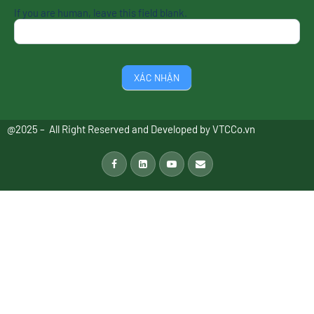
If you are human, leave this field blank.
XÁC NHẬN
@2025 – All Right Reserved and Developed by
VTCCo.vn