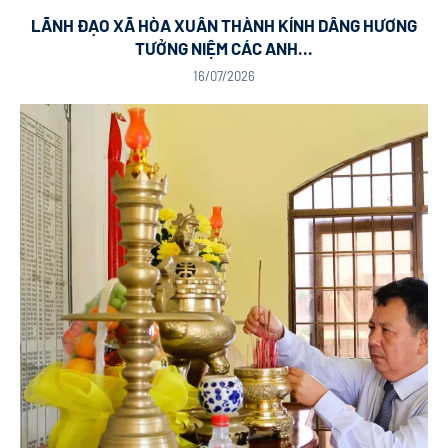
LÃNH ĐẠO XÃ HÒA XUÂN THÀNH KÍNH DÂNG HƯƠNG
TƯỞNG NIỆM CÁC ANH...
16/07/2026