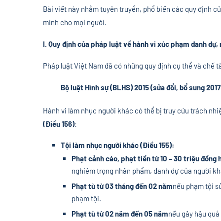
Bài viết này nhằm tuyên truyền, phổ biến các quy định c
minh cho mọi người.
I. Quy định của pháp luật về hành vi xúc phạm danh dự
Pháp luật Việt Nam đã có những quy định cụ thể và chế t
Bộ luật Hình sự (BLHS) 2015 (sửa đổi, bổ sung 2017
Hành vi làm nhục người khác có thể bị truy cứu trách nh
(Điều 156)
:
Tội làm nhục người khác (Điều 155):
Phạt cảnh cáo, phạt tiền từ 10 – 30 triệu đồng
nghiêm trọng nhân phẩm, danh dự của người kh
Phạt tù từ 03 tháng đến 02 năm
nếu phạm tội s
phạm tội.
Phạt tù từ 02 năm đến 05 năm
nếu gây hậu quả 