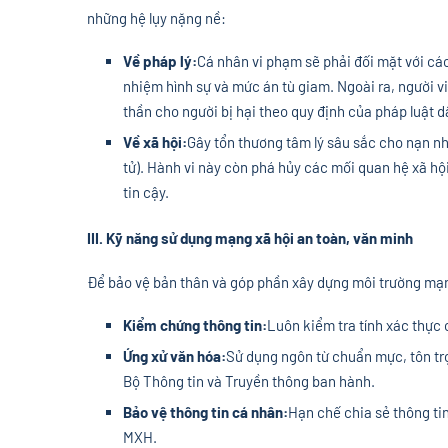
những hệ lụy nặng nề:
Về pháp lý:
Cá nhân vi phạm sẽ phải đối mặt với các
nhiệm hình sự và mức án tù giam. Ngoài ra, người vi
thần cho người bị hại theo quy định của pháp luật d
Về xã hội:
Gây tổn thương tâm lý sâu sắc cho nạn nh
tử). Hành vi này còn phá hủy các mối quan hệ xã hội
tin cậy.
III. Kỹ năng sử dụng mạng xã hội an toàn, văn minh
Để bảo vệ bản thân và góp phần xây dựng môi trường mạ
Kiểm chứng thông tin:
Luôn kiểm tra tính xác thực 
Ứng xử văn hóa:
Sử dụng ngôn từ chuẩn mực, tôn tr
Bộ Thông tin và Truyền thông ban hành.
Bảo vệ thông tin cá nhân:
Hạn chế chia sẻ thông tin
MXH.