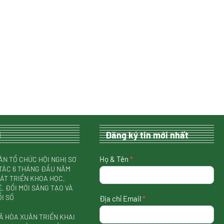
i
Đăng ký tin mới nhất
nhận
Họ & Tên
*
ÂN TỔ CHỨC HỘI NGHỊ SƠ
tin
TÁC 6 THÁNG ĐẦU NĂM
mới
HÁT TRIỂN KHOA HỌC,
nhất
, ĐỔI MỚI SÁNG TẠO VÀ
I SỐ
Địa chỉ Email
*
Ã HÒA XUÂN TRIỂN KHAI