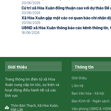
20/06/2026
Cử tri xã Hòa Xuân đồng thuận cao với dự thảo Đề 
20/06/2026
Xã Hòa Xuân gặp mặt các cơ quan báo chí nhân dịp
20/06/2026
UBND xã Hòa Xuân thông báo các kênh thông tin, t
18/06/2026
Giới thiệu
Thông tin
Giới thiệu
Trang thông tin điện tử xã Hòa
Xuân cung cấp tin tức, sự kiện và
Liên hệ
hoạt động điều hành tất cả các
Ban Văn hóa - Xã hội
lĩnh vực
Ban Kinh tế - Ngân sách
Thôn Bàn Thạch, Xã Hòa Xuân,
Văn phòng UBND & HĐN
Đắk Lắk