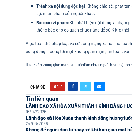
Tránh xa nội dung độc hại:
Không chia sẻ, phát tán
dự, nhân phẩm của người khác.
Báo cáo vi phạm:
Khi phát hiện nội dung vi phạm p
thông báo cho cơ quan chức năng để xử lý kịp thời.
Việc tuân thủ pháp luật và sử dụng mạng xã hội một cách
cộng đồng, hướng tới một không gian mạng an toàn, văn
Hòa Xuân
không gian mạng an toàn
làm nhục người khác
luật an
0
CHIA SẺ
Tin liên quan
LÃNH ĐẠO XÃ HÒA XUÂN THÀNH KÍNH DÂNG HƯƠ
16/07/2026
Lãnh đạo xã Hòa Xuân thành kính dâng hương tưởn
24/06/2026
Không để người dân tự xoay xở khi bàn giao mặt b