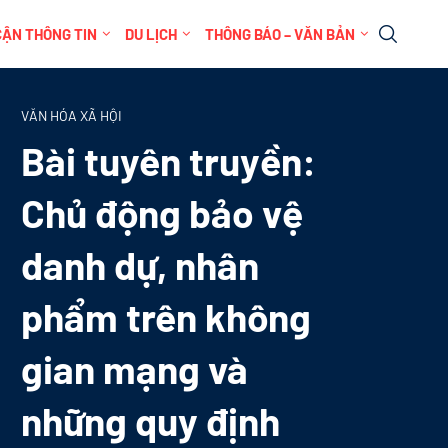
CẬN THÔNG TIN
DU LỊCH
THÔNG BÁO – VĂN BẢN
VĂN HÓA XÃ HỘI
Bài tuyên truyền:
Chủ động bảo vệ
danh dự, nhân
phẩm trên không
gian mạng và
những quy định