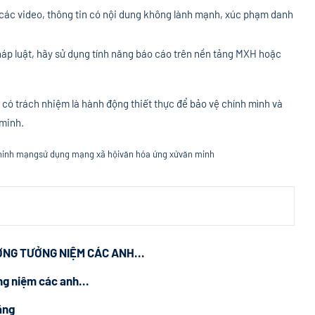
 các video, thông tin có nội dung không lành mạnh, xúc phạm danh
háp luật, hãy sử dụng tính năng báo cáo trên nền tảng MXH hoặc
 có trách nhiệm là hành động thiết thực để bảo vệ chính mình và
 minh.
 ninh mạng
sử dụng mạng xã hội
văn hóa ứng xử
văn minh
NG TƯỞNG NIỆM CÁC ANH...
g niệm các anh...
ằng