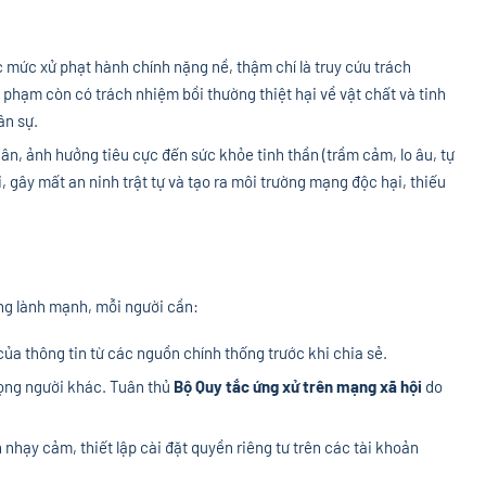
 mức xử phạt hành chính nặng nề, thậm chí là truy cứu trách
 phạm còn có trách nhiệm bồi thường thiệt hại về vật chất và tinh
ân sự.
ân, ảnh hưởng tiêu cực đến sức khỏe tinh thần (trầm cảm, lo âu, tự
, gây mất an ninh trật tự và tạo ra môi trường mạng độc hại, thiếu
ng lành mạnh, mỗi người cần:
của thông tin từ các nguồn chính thống trước khi chia sẻ.
ọng người khác. Tuân thủ
Bộ Quy tắc ứng xử trên mạng xã hội
do
 nhạy cảm, thiết lập cài đặt quyền riêng tư trên các tài khoản