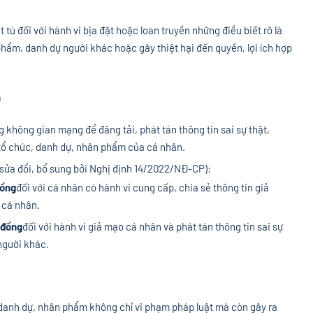
 tù đối với hành vi bịa đặt hoặc loan truyền những điều biết rõ là
ẩm, danh dự người khác hoặc gây thiệt hại đến quyền, lợi ích hợp
n
không gian mạng để đăng tải, phát tán thông tin sai sự thật,
 tổ chức, danh dự, nhân phẩm của cá nhân.
sửa đổi, bổ sung bởi Nghị định 14/2022/NĐ-CP):
đồng
đối với cá nhân có hành vi cung cấp, chia sẻ thông tin giả
 cá nhân.
 đồng
đối với hành vi giả mạo cá nhân và phát tán thông tin sai sự
người khác.
m danh dự, nhân phẩm không chỉ vi phạm pháp luật mà còn gây ra