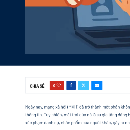
0
CHIA SẺ
Ngày nay, mạng xã hội (MXH) đã trở thành một phần không 
thông tin. Tuy nhiên, mặt trái của nó là sự gia tăng đáng 
xúc phạm danh dự, nhân phẩm của người khác, gây ra nhữ