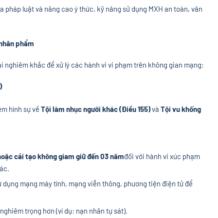
ủa pháp luật và nâng cao ý thức, kỹ năng sử dụng MXH an toàn, văn
, nhân phẩm
ài nghiêm khắc để xử lý các hành vi vi phạm trên không gian mạng:
)
iệm hình sự về
Tội làm nhục người khác (Điều 155)
và
Tội vu khống
 hoặc cải tạo không giam giữ đến 03 năm
đối với hành vi xúc phạm
ác.
ử dụng mạng máy tính, mạng viễn thông, phương tiện điện tử để
nghiêm trọng hơn (ví dụ: nạn nhân tự sát).