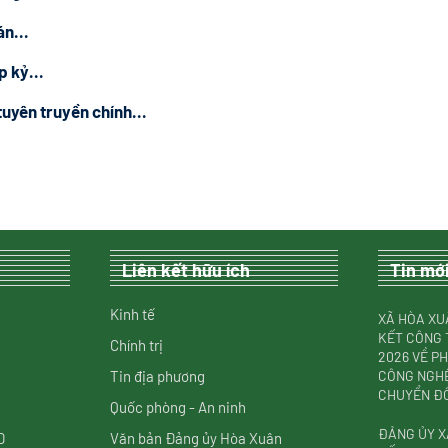
án...
 kỷ...
uyên truyền chính...
Liên kết hữu ích
Tin mớ
Kinh tế
XÃ HÒA XU
KẾT CÔNG 
Chính trị
2026 VỀ P
Tin địa phương
CÔNG NGHỆ
CHUYỂN ĐỔ
Quốc phòng - An ninh
ĐẢNG ỦY X
D
Văn bản Đảng ủy Hòa Xuân