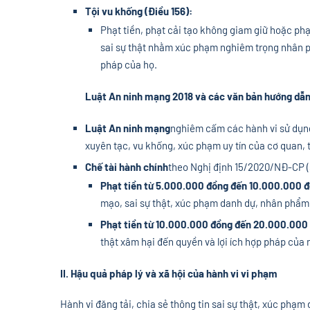
Tội vu khống (Điều 156):
Phạt tiền, phạt cải tạo không giam giữ hoặc phạt
sai sự thật nhằm xúc phạm nghiêm trọng nhân ph
pháp của họ.
Luật An ninh mạng 2018 và các văn bản hướng dẫ
Luật An ninh mạng
nghiêm cấm các hành vi sử dụng 
xuyên tạc, vu khống, xúc phạm uy tín của cơ quan,
Chế tài hành chính
theo Nghị định 15/2020/NĐ-CP (
Phạt tiền từ 5.000.000 đồng đến 10.000.000 
mạo, sai sự thật, xúc phạm danh dự, nhân phẩm
Phạt tiền từ 10.000.000 đồng đến 20.000.000
thật xâm hại đến quyền và lợi ích hợp pháp của 
II. Hậu quả pháp lý và xã hội của hành vi vi phạm
Hành vi đăng tải, chia sẻ thông tin sai sự thật, xúc phạ