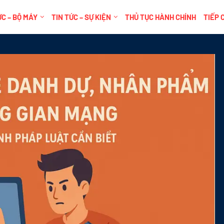
C – BỘ MÁY
TIN TỨC – SỰ KIỆN
THỦ TỤC HÀNH CHÍNH
TIẾP 