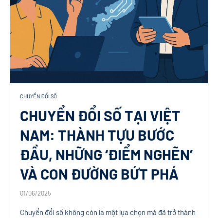
CHUYỂN ĐỔI SỐ
CHUYỂN ĐỔI SỐ TẠI VIỆT
NAM: THÀNH TỰU BƯỚC
ĐẦU, NHỮNG ‘ĐIỂM NGHẼN’
VÀ CON ĐƯỜNG BỨT PHÁ
01/06/2025
Chuyển đổi số không còn là một lựa chọn mà đã trở thành