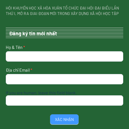
HỘI KHUYẾN HỌC XÃ HÒA XUÂN TỔ CHỨC ĐẠI HỘI ĐẠI BIỂU LẦN
THỨ I, MỞ RA GIAI ĐOẠN MỚI TRONG XÂY DỰNG XÃ HỘI HỌC TẬP
Đăng ký tin mới nhất
nhận
Họ & Tên
*
tin
mới
nhất
Địa chỉ Email
*
If you are human, leave this field blank.
XÁC NHẬN