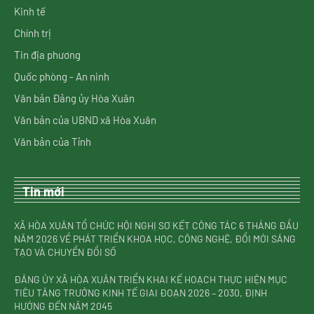
Kinh tế
Chính trị
Tin địa phương
Quốc phòng - An ninh
Văn bản Đảng ủy Hòa Xuân
Văn bản của UBND xã Hòa Xuân
Văn bản của Tỉnh
Tin mới
XÃ HÒA XUÂN TỔ CHỨC HỘI NGHỊ SƠ KẾT CÔNG TÁC 6 THÁNG ĐẦU
NĂM 2026 VỀ PHÁT TRIỂN KHOA HỌC, CÔNG NGHỆ, ĐỔI MỚI SÁNG
TẠO VÀ CHUYỂN ĐỔI SỐ
ĐẢNG ỦY XÃ HÒA XUÂN TRIỂN KHAI KẾ HOẠCH THỰC HIỆN MỤC
TIÊU TĂNG TRƯỞNG KINH TẾ GIAI ĐOẠN 2026 – 2030, ĐỊNH
HƯỚNG ĐẾN NĂM 2045