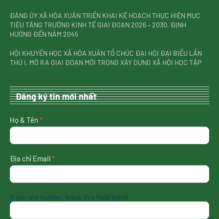
ĐẢNG ỦY XÃ HÒA XUÂN TRIỂN KHAI KẾ HOẠCH THỰC HIỆN MỤC
TIÊU TĂNG TRƯỞNG KINH TẾ GIAI ĐOẠN 2026 – 2030, ĐỊNH
HƯỚNG ĐẾN NĂM 2045
HỘI KHUYẾN HỌC XÃ HÒA XUÂN TỔ CHỨC ĐẠI HỘI ĐẠI BIỂU LẦN
THỨ I, MỞ RA GIAI ĐOẠN MỚI TRONG XÂY DỰNG XÃ HỘI HỌC TẬP
Đăng ký tin mới nhất
nhận
Họ & Tên
*
tin
mới
nhất
Địa chỉ Email
*
If you are human, leave this field blank.