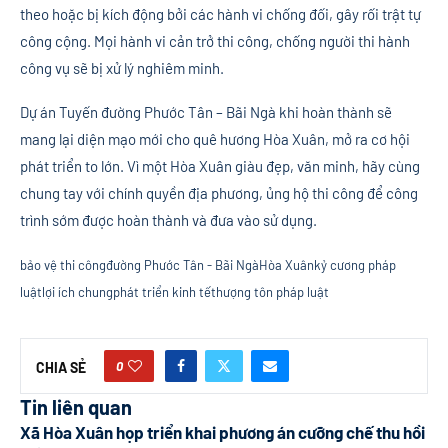
theo hoặc bị kích động bởi các hành vi chống đối, gây rối trật tự
công cộng. Mọi hành vi cản trở thi công, chống người thi hành
công vụ sẽ bị xử lý nghiêm minh.
Dự án Tuyến đường Phước Tân – Bãi Ngà khi hoàn thành sẽ
mang lại diện mạo mới cho quê hương Hòa Xuân, mở ra cơ hội
phát triển to lớn. Vì một Hòa Xuân giàu đẹp, văn minh, hãy cùng
chung tay với chính quyền địa phương, ủng hộ thi công để công
trình sớm được hoàn thành và đưa vào sử dụng.
bảo vệ thi công
đường Phước Tân - Bãi Ngà
Hòa Xuân
kỷ cương pháp
luật
lợi ích chung
phát triển kinh tế
thượng tôn pháp luật
0
CHIA SẺ
Tin liên quan
Xã Hòa Xuân họp triển khai phương án cưỡng chế thu hồi