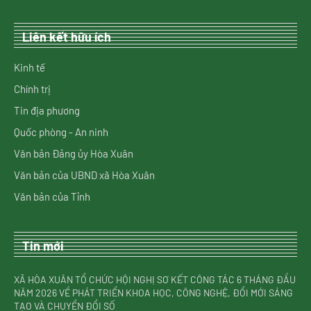
Liên kết hữu ích
Kinh tế
Chính trị
Tin địa phương
Quốc phòng - An ninh
Văn bản Đảng ủy Hòa Xuân
Văn bản của UBND xã Hòa Xuân
Văn bản của Tỉnh
Tin mới
XÃ HÒA XUÂN TỔ CHỨC HỘI NGHỊ SƠ KẾT CÔNG TÁC 6 THÁNG ĐẦU
NĂM 2026 VỀ PHÁT TRIỂN KHOA HỌC, CÔNG NGHỆ, ĐỔI MỚI SÁNG
TẠO VÀ CHUYỂN ĐỔI SỐ