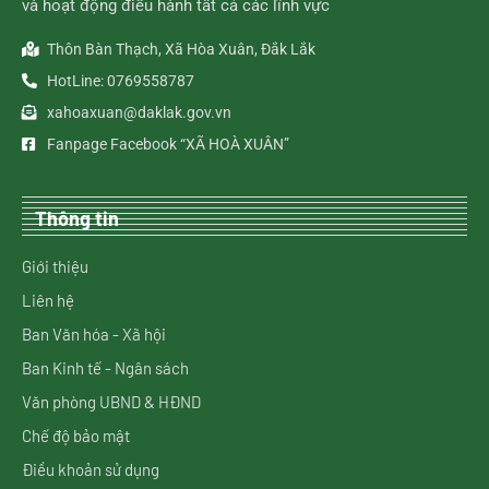
và hoạt động điều hành tất cả các lĩnh vực
Thôn Bàn Thạch, Xã Hòa Xuân, Đắk Lắk
HotLine: 0769558787
xahoaxuan@daklak.gov.vn
Fanpage Facebook “XÃ HOÀ XUÂN”
Thông tin
Giới thiệu
Liên hệ
Ban Văn hóa - Xã hội
Ban Kinh tế - Ngân sách
Văn phòng UBND & HĐND
Chế độ bảo mật
Điều khoản sử dụng