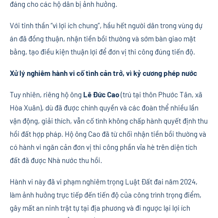
đáng cho các hộ dân bị ảnh hưởng.
Với tinh thần “vì lợi ích chung”, hầu hết người dân trong vùng dự
án đã đồng thuận, nhận tiền bồi thường và sớm bàn giao mặt
bằng, tạo điều kiện thuận lợi để đơn vị thi công đúng tiến độ.
Xử lý nghiêm hành vi cố tình cản trở, vì kỷ cương phép nước
Tuy nhiên, riêng hộ ông
Lê Đức Cao
(trú tại thôn Phước Tân, xã
Hòa Xuân), dù đã được chính quyền và các đoàn thể nhiều lần
vận động, giải thích, vẫn cố tình không chấp hành quyết định thu
hồi đất hợp pháp. Hộ ông Cao đã từ chối nhận tiền bồi thường và
có hành vi ngăn cản đơn vị thi công phần vỉa hè trên diện tích
đất đã được Nhà nước thu hồi.
Hành vi này đã vi phạm nghiêm trọng Luật Đất đai năm 2024,
làm ảnh hưởng trực tiếp đến tiến độ của công trình trọng điểm,
gây mất an ninh trật tự tại địa phương và đi ngược lại lợi ích