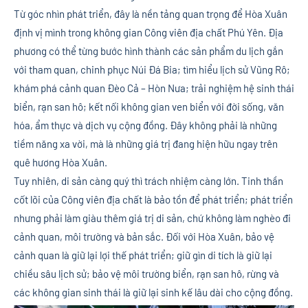
Từ góc nhìn phát triển, đây là nền tảng quan trọng để Hòa Xuân
định vị mình trong không gian Công viên địa chất Phú Yên. Địa
phương có thể từng bước hình thành các sản phẩm du lịch gắn
với tham quan, chinh phục Núi Đá Bia; tìm hiểu lịch sử Vũng Rô;
khám phá cảnh quan Đèo Cả – Hòn Nưa; trải nghiệm hệ sinh thái
biển, rạn san hô; kết nối không gian ven biển với đời sống, văn
hóa, ẩm thực và dịch vụ cộng đồng. Đây không phải là những
tiềm năng xa vời, mà là những giá trị đang hiện hữu ngay trên
quê hương Hòa Xuân.
Tuy nhiên, di sản càng quý thì trách nhiệm càng lớn. Tinh thần
cốt lõi của Công viên địa chất là bảo tồn để phát triển; phát triển
nhưng phải làm giàu thêm giá trị di sản, chứ không làm nghèo đi
cảnh quan, môi trường và bản sắc. Đối với Hòa Xuân, bảo vệ
cảnh quan là giữ lại lợi thế phát triển; giữ gìn di tích là giữ lại
chiều sâu lịch sử; bảo vệ môi trường biển, rạn san hô, rừng và
các không gian sinh thái là giữ lại sinh kế lâu dài cho cộng đồng.