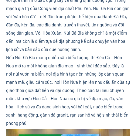
mạch giá trị của Công viên địa chất Phú Yên, Núi Đá Bia còn gắn
với “văn hóa đá” – nét đặc trưng được thể hiện qua Gành Đá Đĩa,
đàn đá, kèn đá, các địa danh, truyền thuyết, tín ngưỡng và đời
sống dân gian. Với Hòa Xuân, Núi Đá Bia không chỉ là một điểm
đến, mà còn là điểm tựa để địa phương kể câu chuyện văn hóa,
lịch sử và bản sắc của quê hương mình.
Nếu Núi Đá Bia mang chiều sâu biểu tượng, thì Đèo Cả – Hòn
Nưa mở ra một không gian địa mạo – sinh thái đặc sắc. Đây là
nơi núi vươn ra biển, nơi địa hình tạo nên những lớp cảnh quan
mạnh mẽ, giàu cảm xúc; nơi Hòn Nưa hiện lên như dấu ấn của sự
giao thoa giữa đất liền và đại dương. Theo các tài liệu chuyên
môn, khu vực Đèo Cả – Hòn Nưa có giá trị về địa mạo, đá, văn
hóa – lịch sử và đa dạng sinh học, với bãi cát, nước biển trong
xanh, hang động, gành đá granit, rạn san hô và hệ sinh thái biển
phong phú.