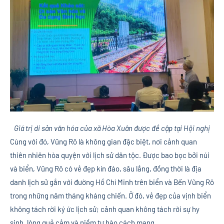
Giá trị di sản văn hóa của xã Hòa Xuân được đề cập tại Hội nghị
Cùng với đó, Vũng Rô là không gian đặc biệt, nơi cảnh quan
thiên nhiên hòa quyện với lịch sử dân tộc. Được bao bọc bởi núi
và biển, Vũng Rô có vẻ đẹp kín đáo, sâu lắng, đồng thời là địa
danh lịch sử gắn với đường Hồ Chí Minh trên biển và Bến Vũng Rô
trong những năm tháng kháng chiến. Ở đó, vẻ đẹp của vịnh biển
không tách rời ký ức lịch sử; cảnh quan không tách rời sự hy
sinh, lòng quả cảm và niềm tự hào cách mạng.