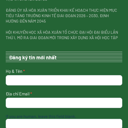
ĐẢNG ỦY XÃ HÒA XUÂN TRIỂN KHAI KẾ HOẠCH THỰC HIỆN MỤC
TIÊU TĂNG TRƯỞNG KINH TẾ GIAI ĐOẠN 2026 – 2030, ĐỊNH
HƯỚNG ĐẾN NĂM 2045
HỘI KHUYẾN HỌC XÃ HÒA XUÂN TỔ CHỨC ĐẠI HỘI ĐẠI BIỂU LẦN
THỨ I, MỞ RA GIAI ĐOẠN MỚI TRONG XÂY DỰNG XÃ HỘI HỌC TẬP
Đăng ký tin mới nhất
nhận
Họ & Tên
*
tin
mới
nhất
Địa chỉ Email
*
If you are human, leave this field blank.