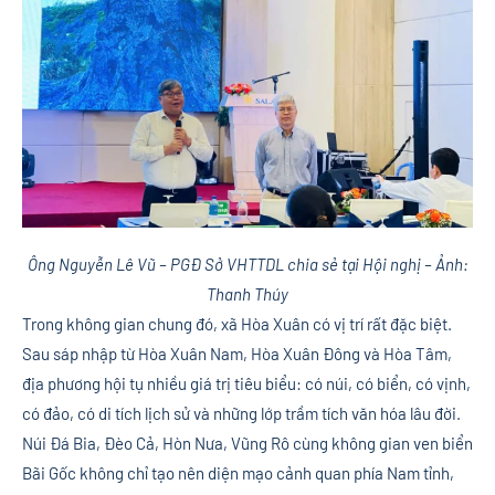
Ông Nguyễn Lê Vũ – PGĐ Sở VHTTDL chia sẻ tại Hội nghị – Ảnh:
Thanh Thúy
Trong không gian chung đó, xã Hòa Xuân có vị trí rất đặc biệt.
Sau sáp nhập từ Hòa Xuân Nam, Hòa Xuân Đông và Hòa Tâm,
địa phương hội tụ nhiều giá trị tiêu biểu: có núi, có biển, có vịnh,
có đảo, có di tích lịch sử và những lớp trầm tích văn hóa lâu đời.
Núi Đá Bia, Đèo Cả, Hòn Nưa, Vũng Rô cùng không gian ven biển
Bãi Gốc không chỉ tạo nên diện mạo cảnh quan phía Nam tỉnh,