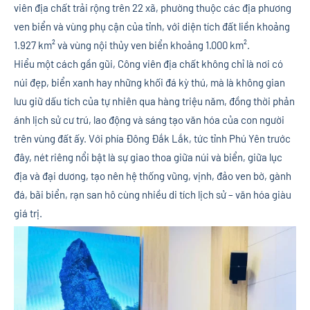
viên địa chất trải rộng trên 22 xã, phường thuộc các địa phương
ven biển và vùng phụ cận của tỉnh, với diện tích đất liền khoảng
1.927 km² và vùng nội thủy ven biển khoảng 1.000 km².
Hiểu một cách gần gũi, Công viên địa chất không chỉ là nơi có
núi đẹp, biển xanh hay những khối đá kỳ thú, mà là không gian
lưu giữ dấu tích của tự nhiên qua hàng triệu năm, đồng thời phản
ánh lịch sử cư trú, lao động và sáng tạo văn hóa của con người
trên vùng đất ấy. Với phía Đông Đắk Lắk, tức tỉnh Phú Yên trước
đây, nét riêng nổi bật là sự giao thoa giữa núi và biển, giữa lục
địa và đại dương, tạo nên hệ thống vũng, vịnh, đảo ven bờ, gành
đá, bãi biển, rạn san hô cùng nhiều di tích lịch sử – văn hóa giàu
giá trị.