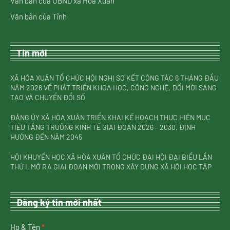
Văn bản của UBND xã Hòa Xuân
Văn bản của Tỉnh
Tin mới
XÃ HÒA XUÂN TỔ CHỨC HỘI NGHỊ SƠ KẾT CÔNG TÁC 6 THÁNG ĐẦU
NĂM 2026 VỀ PHÁT TRIỂN KHOA HỌC, CÔNG NGHỆ, ĐỔI MỚI SÁNG
TẠO VÀ CHUYỂN ĐỔI SỐ
ĐẢNG ỦY XÃ HÒA XUÂN TRIỂN KHAI KẾ HOẠCH THỰC HIỆN MỤC
TIÊU TĂNG TRƯỞNG KINH TẾ GIAI ĐOẠN 2026 – 2030, ĐỊNH
HƯỚNG ĐẾN NĂM 2045
HỘI KHUYẾN HỌC XÃ HÒA XUÂN TỔ CHỨC ĐẠI HỘI ĐẠI BIỂU LẦN
THỨ I, MỞ RA GIAI ĐOẠN MỚI TRONG XÂY DỰNG XÃ HỘI HỌC TẬP
Đăng ký tin mới nhất
nhận
Họ & Tên
*